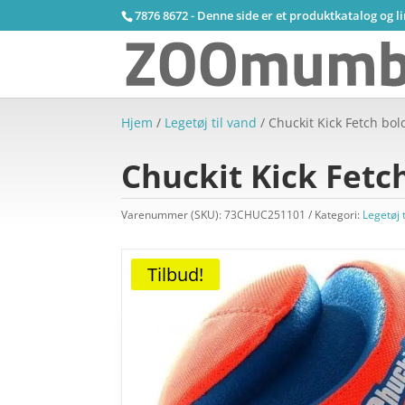
7876 8672 - Denne side er et produktkatalog og l
Hjem
/
Legetøj til vand
/ Chuckit Kick Fetch bol
Chuckit Kick Fetch
Varenummer (SKU):
73CHUC251101
Kategori:
Legetøj 
Tilbud!