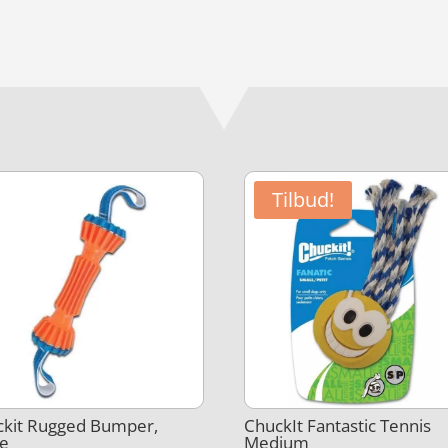
Tilbud!
ckit Rugged Bumper,
ChuckIt Fantastic Tennis
ge
Medium