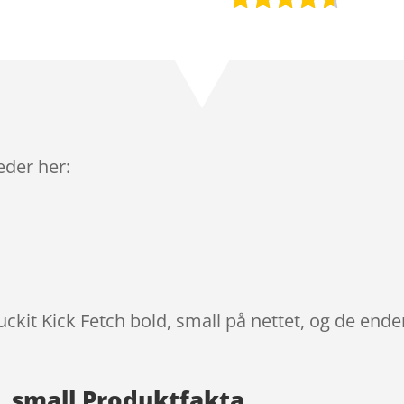
Bedømt
som
4.5
ud af 5
baseret
på
kundebedø
mmelser
leder her:
uckit Kick Fetch bold, small på nettet, og de ende
, small Produktfakta