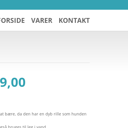
FORSIDE
VARER
KONTAKT
Den
9,00
ndelige
aktuelle
pris
er:
279,00.
kr. 149,00.
.
at bære, da den har en dyb rille som hunden
gså bruges til leg i vand.