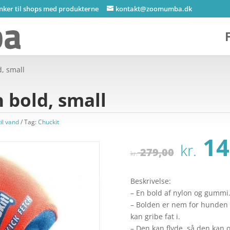
inker til shops med produkterne
kontakt@zoomumba.dk
d, small
 bold, small
til vand
Tag:
Chuckit
Den
14
kr.
opri
279,00
kr.
pris
var:
Beskrivelse:
kr. 
– En bold af nylon og gummi
– Bolden er nem for hunden 
kan gribe fat i.
– Den kan flyde, så den kan o