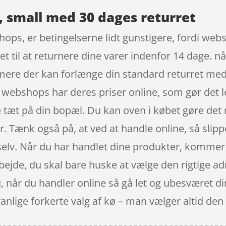
, small med 30 dages returret
ops, er betingelserne lidt gunstigere, fordi web
ret til at returnere dine varer indenfor 14 dage. n
 mere der kan forlænge din standard returret me
t webshops har deres priser online, som gør det 
 tæt på din bopæl. Du kan oven i købet gøre det 
. Tænk også på, at ved at handle online, så slippe
 selv. Når du har handlet dine produkter, kommer 
arbejde, du skal bare huske at vælge den rigtige
 nu, når du handler online så gå let og ubesværet di
anlige forkerte valg af kø – man vælger altid de