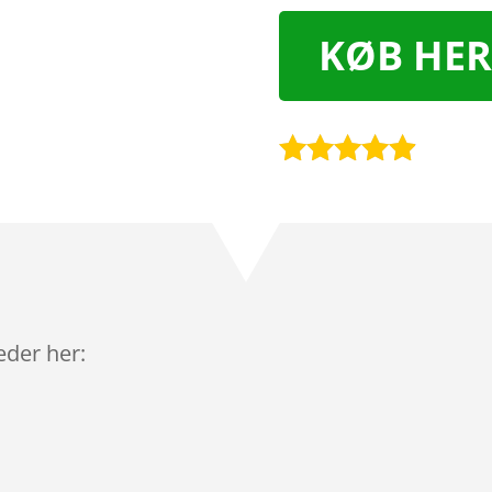
KØB HER
Bedømt
som
4.8
ud af 5
baseret på
kundebedø
mmelser
leder her: