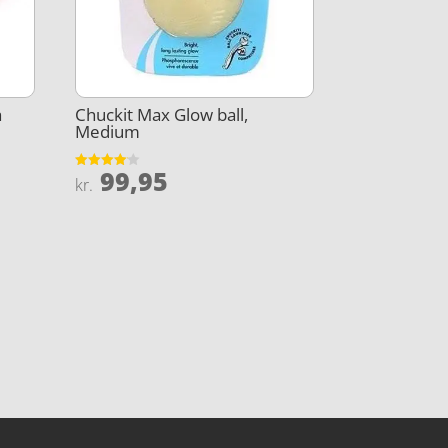
a
Chuckit Max Glow ball,
Medium
99,95
Vurderet
kr.
4.1
ud af 5