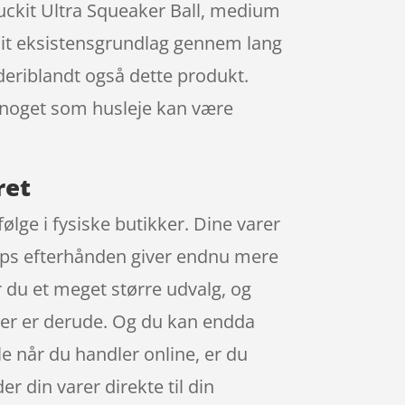
huckit Ultra Squeaker Ball, medium
sit eksistensgrundlag gennem lang
 deriblandt også dette produkt.
an noget som husleje kan være
ret
ølge i fysiske butikker. Dine varer
shops efterhånden giver endnu mere
du et meget større udvalg, og
 der er derude. Og du kan endda
le når du handler online, er du
 din varer direkte til din