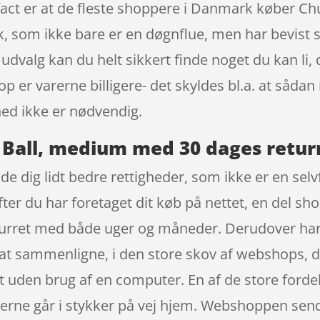
n fact er at de fleste shoppere i Danmark køber C
, som ikke bare er en døgnflue, men har bevist 
dvalg kan du helt sikkert finde noget du kan li,
p er varerne billigere- det skyldes bl.a. at såd
ed ikke er nødvendig.
 Ball, medium med 30 dages retur
e dig lidt bedre rettigheder, som ikke er en selvf
efter du har foretaget dit køb på nettet, en del 
turret med både uger og måneder. Derudover har 
dig at sammenligne, i den store skov af webshops,
et uden brug af en computer. En af de store forde
erne går i stykker på vej hjem. Webshoppen sender