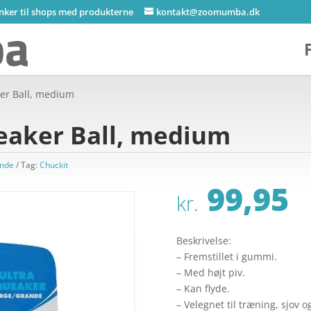
inker til shops med produkterne
kontakt@zoomumba.dk
ker Ball, medium
ueaker Ball, medium
unde
Tag:
Chuckit
99,95
kr.
Beskrivelse:
– Fremstillet i gummi.
– Med højt piv.
– Kan flyde.
– Velegnet til træning, sjov o