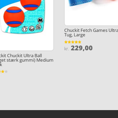
Chuckit Fetch Games Ultr
Tug, Large
229,00
Vurderet
kr.
4.9
ud af 5
kit Chuckit Ultra Ball
get stærk gummi) Medium
k
et
5