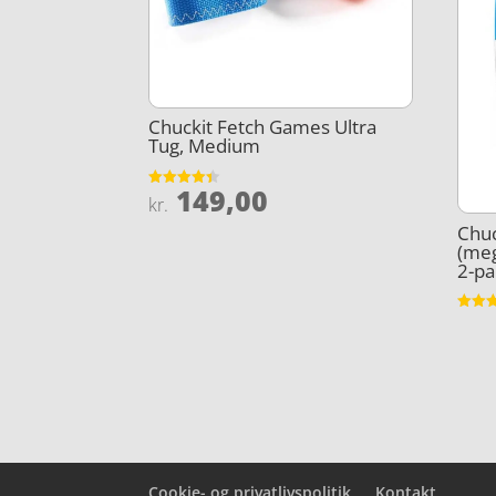
Chuckit Fetch Games Ultra
Tug, Medium
149,00
Vurderet
kr.
4.4
ud af 5
Chuc
(me
2-pa
Vurder
3.9
ud af 
Cookie- og privatlivspolitik
Kontakt