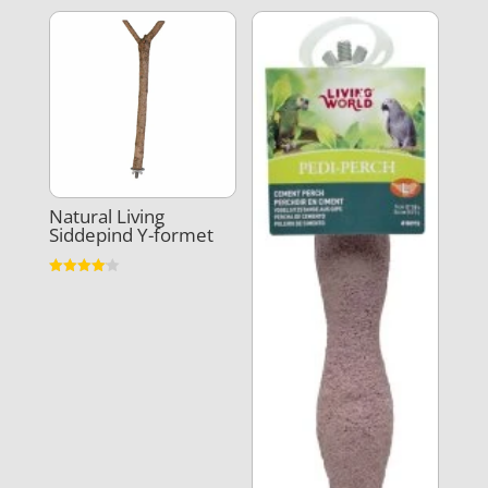
ud af 5
Natural Living
Siddepind Y-formet
Vurderet
4.1
ud af 5