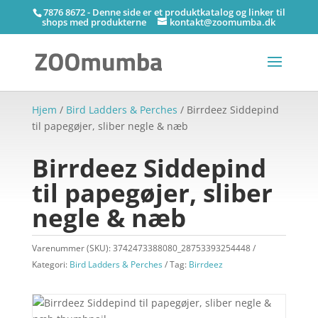
7876 8672 - Denne side er et produktkatalog og linker til
shops med produkterne
kontakt@zoomumba.dk
Hjem
/
Bird Ladders & Perches
/ Birrdeez Siddepind
til papegøjer, sliber negle & næb
Birrdeez Siddepind
til papegøjer, sliber
negle & næb
Varenummer (SKU):
3742473388080_28753393254448
Kategori:
Bird Ladders & Perches
Tag:
Birrdeez