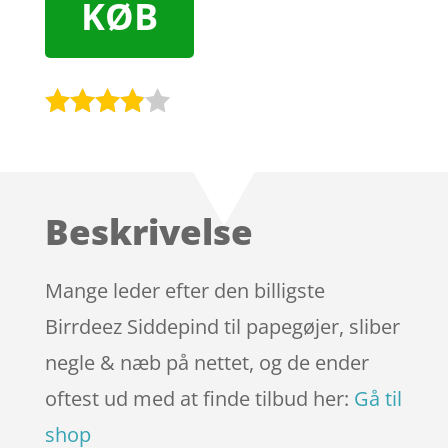
KØB
Bedømt
som
3.8
ud af 5
baseret
Beskrivelse
på
kundebed
ømmels
Mange leder efter den billigste
er
Birrdeez Siddepind til papegøjer, sliber
negle & næb på nettet, og de ender
oftest ud med at finde tilbud her:
Gå til
shop