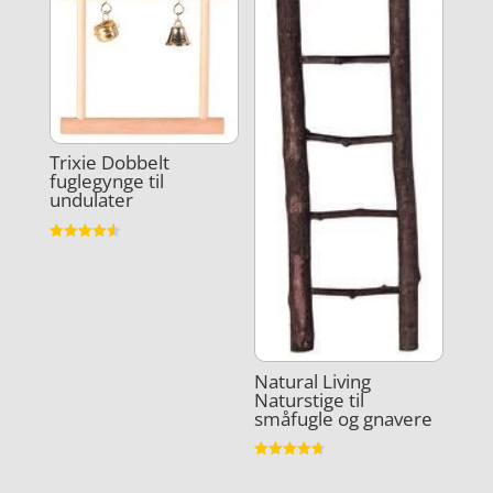
Trixie Dobbelt
fuglegynge til
undulater
Vurderet
4.6
ud af 5
Natural Living
Naturstige til
småfugle og gnavere
Vurderet
4.7