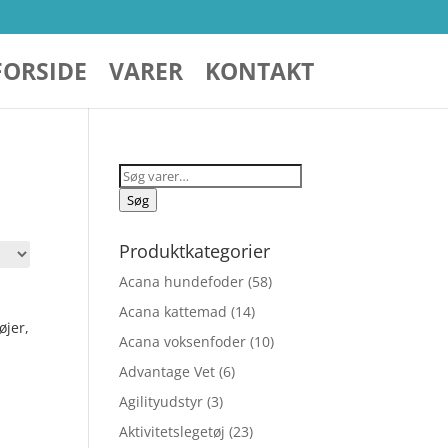
FORSIDE
VARER
KONTAKT
Søg
efter:
Søg
Produktkategorier
Acana hundefoder
(58)
Acana kattemad
(14)
øjer,
Acana voksenfoder
(10)
Advantage Vet
(6)
Agilityudstyr
(3)
Aktivitetslegetøj
(23)