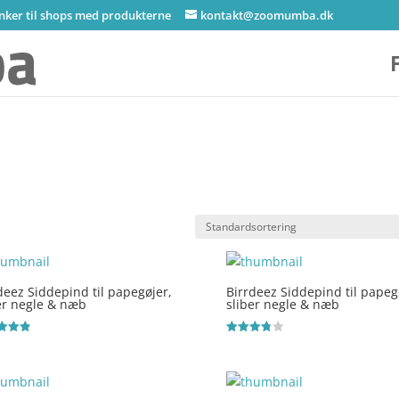
inker til shops med produkterne
kontakt@zoomumba.dk
deez Siddepind til papegøjer,
Birrdeez Siddepind til papeg
er negle & næb
sliber negle & næb
ret
Vurderet
3.8
 5
ud af 5