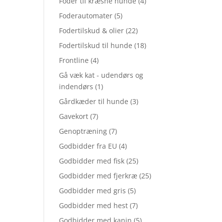
Foder til kræsne hunde
(4)
Foderautomater
(5)
Fodertilskud & olier
(22)
Fodertilskud til hunde
(18)
Frontline
(4)
Gå væk kat - udendørs og
indendørs
(1)
Gårdkæder til hunde
(3)
Gavekort
(7)
Genoptræning
(7)
Godbidder fra EU
(4)
Godbidder med fisk
(25)
Godbidder med fjerkræ
(25)
Godbidder med gris
(5)
Godbidder med hest
(7)
Godbidder med kanin
(5)