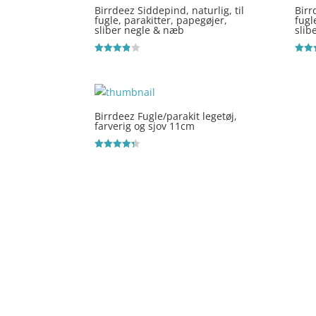
Birrdeez Siddepind, naturlig, til
Birr
fugle, parakitter, papegøjer,
fugl
sliber negle & næb
slib
Vurderet
Vurde
3.8
4.7
ud af 5
ud af
Birrdeez Fugle/parakit legetøj,
farverig og sjov 11cm
Vurderet
4.3
ud af 5