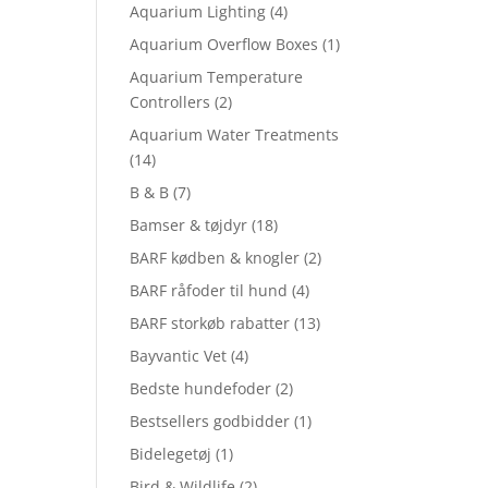
Aquarium Lighting
(4)
Aquarium Overflow Boxes
(1)
Aquarium Temperature
Controllers
(2)
Aquarium Water Treatments
(14)
B & B
(7)
Bamser & tøjdyr
(18)
BARF kødben & knogler
(2)
BARF råfoder til hund
(4)
BARF storkøb rabatter
(13)
Bayvantic Vet
(4)
Bedste hundefoder
(2)
Bestsellers godbidder
(1)
Bidelegetøj
(1)
Bird & Wildlife
(2)