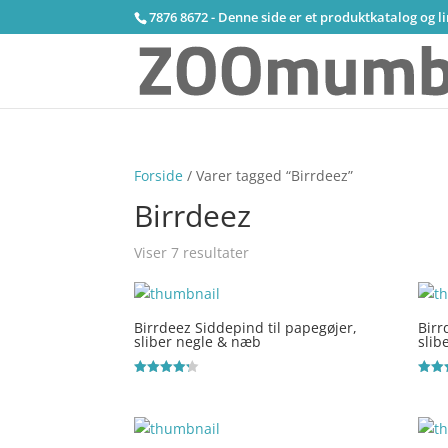
7876 8672 - Denne side er et produktkatalog og l
Forside
/ Varer tagged “Birrdeez”
Birrdeez
Viser 7 resultater
Birrdeez Siddepind til papegøjer,
Birr
sliber negle & næb
slib
Vurderet
Vurde
4.2
4.9
ud af 5
ud af