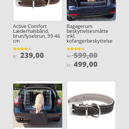
Active Comfort
Bagagerum
Læderhalsbånd,
beskyttelsesmåtte
brun/lysebrun, 39-46
inkl.
cm
kofangerbeskyttelse
Den
239,00
599,00
Vurderet
Vurderet
kr.
kr.
4
4.3
oprindel
Den
ud af 5
ud af 5
499,00
kr.
pris
aktuelle
var:
pris
kr. 599,0
er:
kr. 499,0