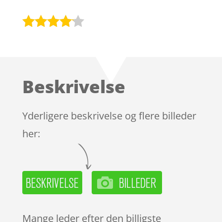
Bedømt
som
4
ud af 5
baseret
Beskrivelse
på
kundebed
ømmels
Yderligere beskrivelse og flere billeder
er
her:
Mange leder efter den billigste