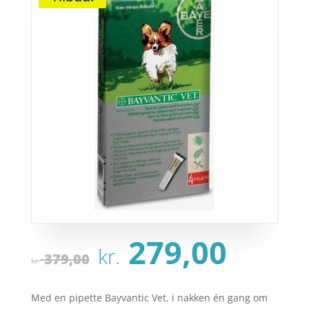
Den
Den
279,00
kr.
oprindelige
aktu
379,00
kr.
pris
pris
var:
er:
Med en pipette Bayvantic Vet. i nakken én gang om