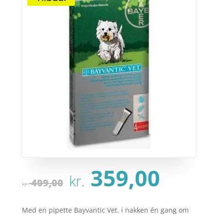
Den
Den
359,00
kr.
oprindelige
aktu
409,00
kr.
pris
pris
var:
er:
Med en pipette Bayvantic Vet. i nakken én gang om