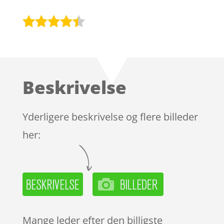
Bedømt
som
4.3
ud af 5
baseret
Beskrivelse
på
kundebedø
mmelser
Yderligere beskrivelse og flere billeder
her:
Mange leder efter den billigste