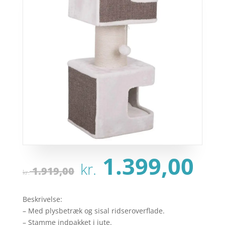
Den
De
1.399,00
kr.
oprindelige
ak
1.919,00
kr.
pris
pr
var:
er:
Beskrivelse:
kr. 1.919,00.
kr.
– Med plysbetræk og sisal ridseroverflade.
– Stamme indpakket i jute.