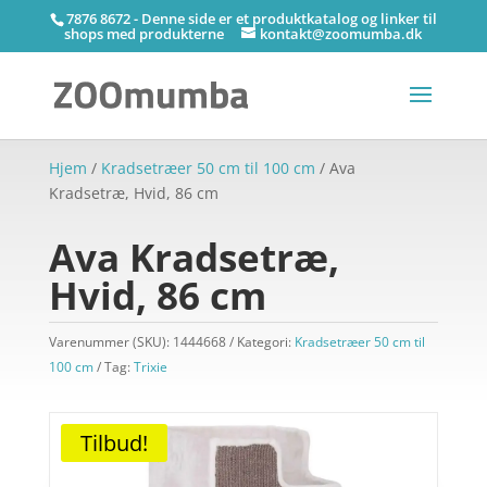
7876 8672 - Denne side er et produktkatalog og linker til
shops med produkterne
kontakt@zoomumba.dk
Hjem
/
Kradsetræer 50 cm til 100 cm
/ Ava
Kradsetræ, Hvid, 86 cm
Ava Kradsetræ,
Hvid, 86 cm
Varenummer (SKU):
1444668
Kategori:
Kradsetræer 50 cm til
100 cm
Tag:
Trixie
Tilbud!