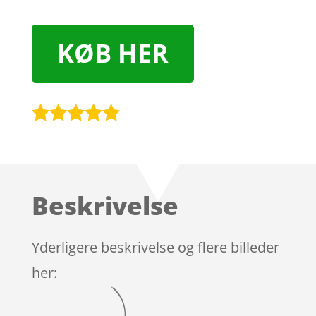
KØB HER
Bedømt
som
4.8
ud af 5
baseret på
Beskrivelse
kundebedø
mmelser
Yderligere beskrivelse og flere billeder
her: