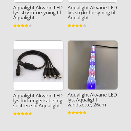
Aqualight Akvarie LED
Aqualight Akvarie LED
lys strømforsyning til
lys strømforsyning til
Aqualight
Aqualight
Vurderet
Vurderet
4
4.1
ud af 5
ud af 5
Aqualight Akvarie LED
Aqualight Akvarie LED
lys, Aqualight,
lys forlængerkabel og
vandtætte, 26cm
splittere til Aqualight
Vurderet
Vurderet
4.8
4.9
ud af 5
ud af 5