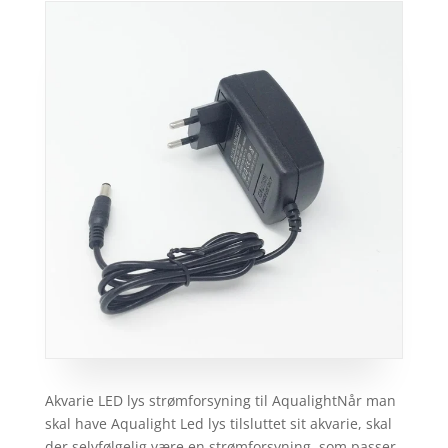
Akvarie LED lys strømforsyning til AqualightNår man
skal have Aqualight Led lys tilsluttet sit akvarie, skal
der selvfølgelig være en strømforsyning, som passer