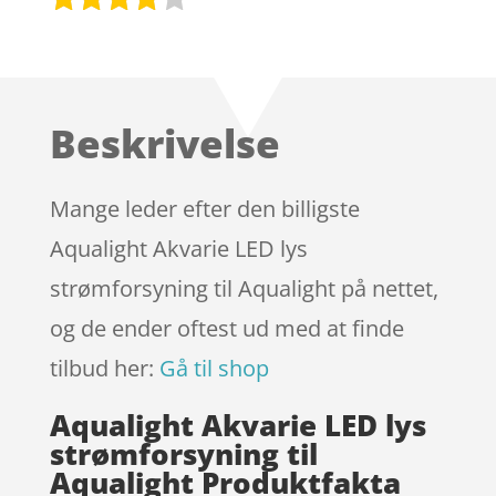
Bedømt
som
3.8
ud af 5
baseret
Beskrivelse
på
kundebed
ømmels
Mange leder efter den billigste
er
Aqualight Akvarie LED lys
strømforsyning til Aqualight på nettet,
og de ender oftest ud med at finde
tilbud her:
Gå til shop
Aqualight Akvarie LED lys
strømforsyning til
Aqualight Produktfakta