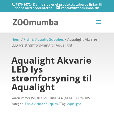
7876 8672 - Denne side er et produktkatalog og linker til
shops med produkterne
kontakt@zoomumba.dk
Hjem
/
Fish & Aquatic Supplies
/ Aqualight Akvarie
LED lys strømforsyning til Aqualight
Aqualight Akvarie
LED lys
strømforsyning til
Aqualight
Varenummer (SKU):
7121318412437_41141341782165
Kategori:
Fish & Aquatic Supplies
Tag:
Aqualight