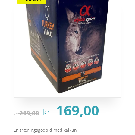
Den
Den
169,00
kr.
oprindelige
aktu
219,00
kr.
pris
pris
var:
er:
En træningsgodbid med kalkun