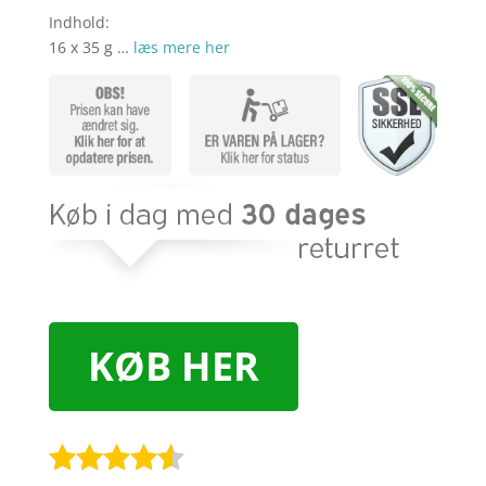
kr. 219,00.
kr. 1
Indhold:
16 x 35 g …
læs mere her
KØB HER