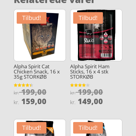
Tilbud!
Tilbud!
Alpha Spirit Cat
Alpha Spirit Ham
Chicken Snack, 16 x
Sticks, 16 x 4 stk
35g STORKØB
STORKØB
Den
Den
199,00
199,00
Vurderet
Vurderet
kr.
kr.
4.4
4
oprindelige
oprindel
Den
Den
ud af 5
ud af 5
159,00
149,00
kr.
kr.
pris
pris
aktuelle
aktuelle
var:
var:
pris
pris
kr. 199,00.
kr. 199,0
er:
er:
Tilbud!
Tilbud!
kr. 159,00.
kr. 149,0