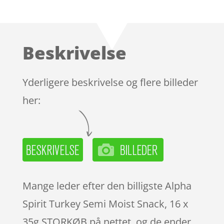
Bedømt
som
4.4
ud af 5
baseret
Beskrivelse
på
kundebedø
mmelser
Yderligere beskrivelse og flere billeder
her:
Mange leder efter den billigste Alpha
Spirit Turkey Semi Moist Snack, 16 x
35g STORKØB på nettet, og de ender