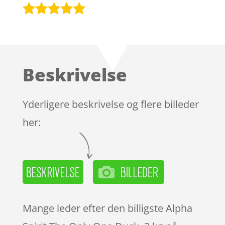
Bedømt
som
4.9
ud af 5
baseret på
Beskrivelse
kundebedøm
melser
Yderligere beskrivelse og flere billeder
her:
Mange leder efter den billigste Alpha