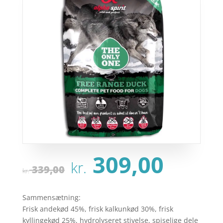
Den
Den
309,00
kr.
oprindelige
aktu
339,00
kr.
pris
pris
var:
er:
Sammensætning:
kr. 339,00.
kr. 3
Frisk andekød 45%, frisk kalkunkød 30%, frisk
kyllingekød 25%, hydrolyseret stivelse, spiselige dele