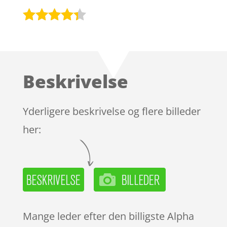
Bedømt
som
4.2
ud af 5
baseret
Beskrivelse
på
kundebedø
mmelser
Yderligere beskrivelse og flere billeder
her:
Mange leder efter den billigste Alpha