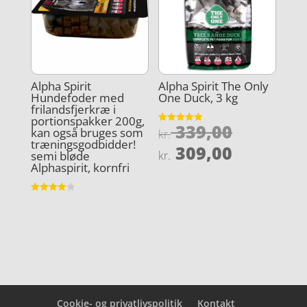
Alpha Spirit
Alpha Spirit The Only
Hundefoder med
One Duck, 3 kg
frilandsfjerkræ i
portionspakker 200g,
Den
339,00
Vurderet
kan også bruges som
kr.
4.9
træningsgodbidder!
oprindel
Den
ud af 5
309,00
semi bløde
kr.
pris
aktuelle
Alphaspirit, kornfri
var:
pris
kr. 339,0
er:
Vurderet
3.9
ud af 5
kr. 309,0
Cookie- og privatlivspolitik
Kontakt