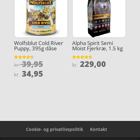
Wolfsblut Cold River
Alpha Spirit Semi
Puppy, 395g dåse
Moist Fjerkræ, 1.5 kg
Den
39,95
229,00
Vurderet
Vurderet
kr.
kr.
4.5
4.7
oprindelige
Den
ud af 5
ud af 5
34,95
kr.
pris
aktuelle
var:
pris
kr. 39,95.
er:
kr. 34,95.
Cookie- og privatlivspolitik
Kontakt