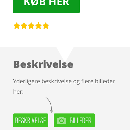
KØB HER
Bedømt
som
4.7
ud af 5
baseret på
Beskrivelse
kundebedø
mmelser
Yderligere beskrivelse og flere billeder
her: