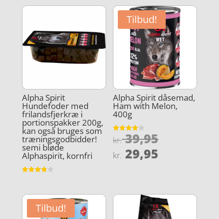
Tilbud!
Alpha Spirit
Alpha Spirit dåsemad,
Hundefoder med
Ham with Melon,
frilandsfjerkræ i
400g
portionspakker 200g,
kan også bruges som
Den
39,95
Vurderet
træningsgodbidder!
kr.
4
semi bløde
oprindeli
Den
ud af 5
29,95
Alphaspirit, kornfri
kr.
pris
aktuelle
var:
pris
Vurderet
kr. 39,95.
3.9
er:
ud af 5
kr. 29,95.
Tilbud!