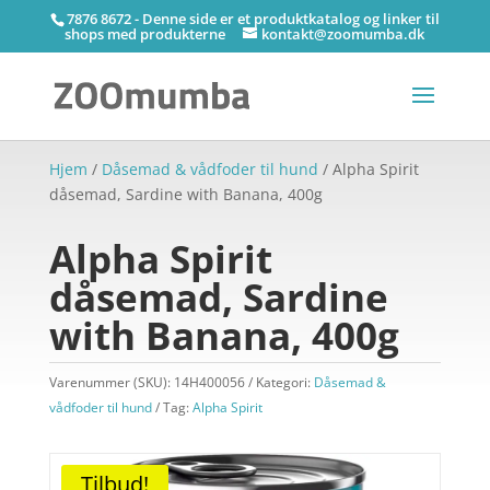
7876 8672 - Denne side er et produktkatalog og linker til
shops med produkterne
kontakt@zoomumba.dk
Hjem
/
Dåsemad & vådfoder til hund
/ Alpha Spirit
dåsemad, Sardine with Banana, 400g
Alpha Spirit
dåsemad, Sardine
with Banana, 400g
Varenummer (SKU):
14H400056
Kategori:
Dåsemad &
vådfoder til hund
Tag:
Alpha Spirit
Tilbud!