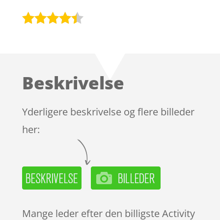
Bedømt
som
4.3
ud af 5
baseret
Beskrivelse
på
kundebedø
mmelser
Yderligere beskrivelse og flere billeder
her:
Mange leder efter den billigste Activity