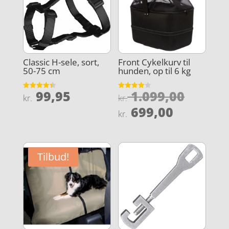
Classic H-sele, sort,
Front Cykelkurv til
50-75 cm
hunden, op til 6 kg
Den
99,95
1.099,00
Vurderet
Vurderet
kr.
kr.
4.4
3.9
oprind
Den
ud af 5
ud af 5
699,00
kr.
pris
aktuelle
var:
pris
kr. 1.0
er:
Tilbud!
kr. 699,0