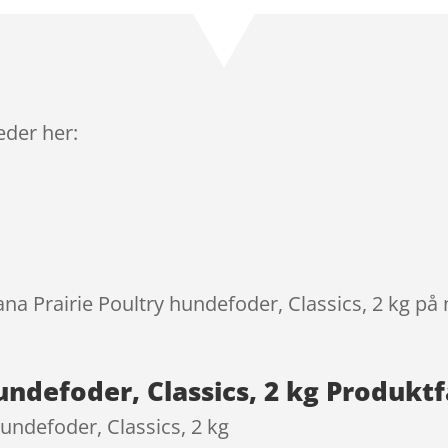
som
4.6
ud af 5
baseret
på
kundebedø
mmelser
leder her:
ana Prairie Poultry hundefoder, Classics, 2 kg på
undefoder, Classics, 2 kg Produkt
hundefoder, Classics, 2 kg