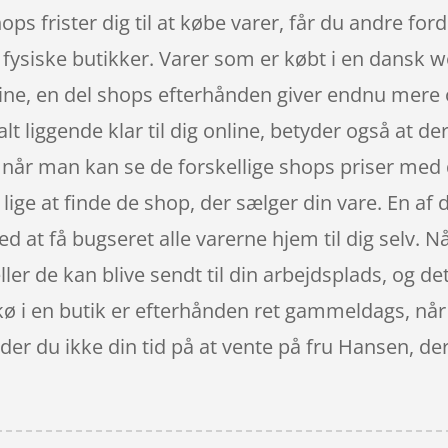
ops frister dig til at købe varer, får du andre fo
I fysiske butikker. Varer som er købt i en dansk w
ine, en del shops efterhånden giver endnu mere o
 liggende klar til dig online, betyder også at der
g, når man kan se de forskellige shops priser m
 lige at finde de shop, der sælger din vare. En af
med at få bugseret alle varerne hjem til dig selv. 
er de kan blive sendt til din arbejdsplads, og det
kø i en butik er efterhånden ret gammeldags, når
ilder du ikke din tid på at vente på fru Hansen, d