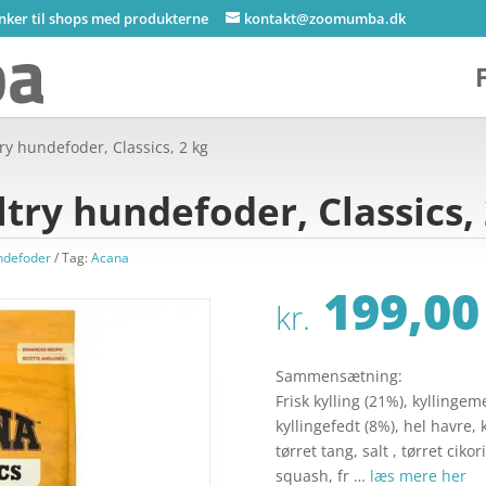
inker til shops med produkterne
kontakt@zoomumba.dk
ry hundefoder, Classics, 2 kg
try hundefoder, Classics,
ndefoder
Tag:
Acana
199,00
kr.
Sammensætning:
Frisk kylling (21%), kyllinge
kyllingefedt (8%), hel havre, 
tørret tang, salt , tørret ciko
squash, fr …
læs mere her