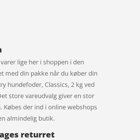
a
arer lige her i shoppen i den
t med din pakke når du køber din
try hundefoder, Classics, 2 kg ved
Det store vareudvalg giver en stor
en. Købes der ind i online webshops
en almindelig butik.
dages returret