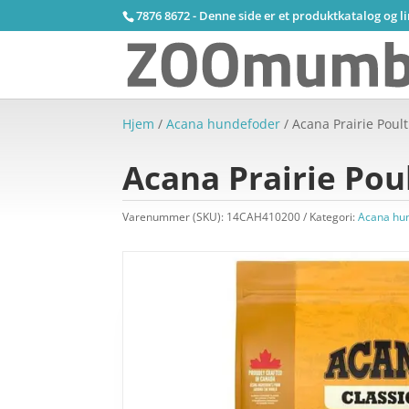
7876 8672 - Denne side er et produktkatalog og l
Hjem
/
Acana hundefoder
/ Acana Prairie Poult
Acana Prairie Poul
Varenummer (SKU):
14CAH410200
Kategori:
Acana hu