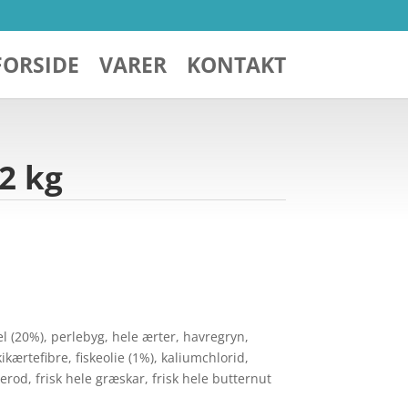
FORSIDE
VARER
KONTAKT
 2 kg
mel (20%), perlebyg, hele ærter, havregryn,
kikærtefibre, fiskeolie (1%), kaliumchlorid,
rierod, frisk hele græskar, frisk hele butternut