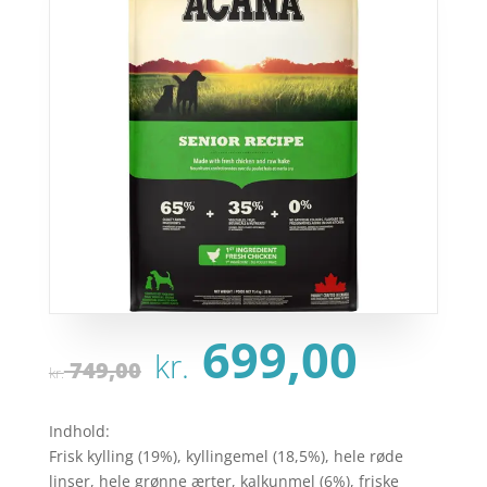
Den
Den
699,00
kr.
oprindelige
aktu
749,00
kr.
pris
pris
var:
er:
Indhold:
kr. 749,00.
kr. 6
Frisk kylling (19%), kyllingemel (18,5%), hele røde
linser, hele grønne ærter, kalkunmel (6%), friske