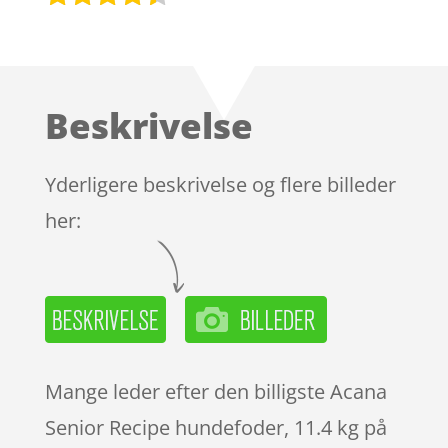
Bedømt
som
4.3
ud af 5
baseret
Beskrivelse
på
kundebedø
mmelser
Yderligere beskrivelse og flere billeder
her:
Mange leder efter den billigste Acana
Senior Recipe hundefoder, 11.4 kg på