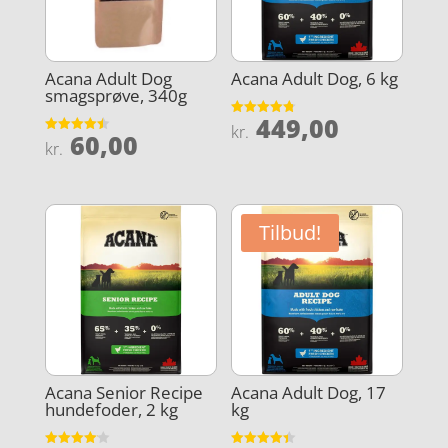
Acana Adult Dog
Acana Adult Dog, 6 kg
smagsprøve, 340g
449,00
Vurderet
kr.
60,00
4.8
Vurderet
kr.
ud af 5
4.5
ud af 5
Tilbud!
Acana Senior Recipe
Acana Adult Dog, 17
hundefoder, 2 kg
kg