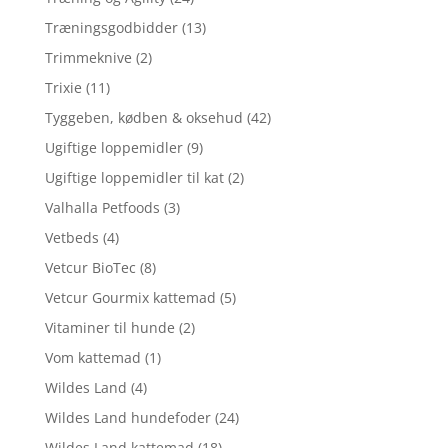
Træningsgodbidder
(13)
Trimmeknive
(2)
Trixie
(11)
Tyggeben, kødben & oksehud
(42)
Ugiftige loppemidler
(9)
Ugiftige loppemidler til kat
(2)
Valhalla Petfoods
(3)
Vetbeds
(4)
Vetcur BioTec
(8)
Vetcur Gourmix kattemad
(5)
Vitaminer til hunde
(2)
Vom kattemad
(1)
Wildes Land
(4)
Wildes Land hundefoder
(24)
Wildes Land kattemad
(18)