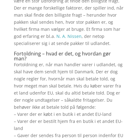
være en stor udfordring at finde den billigste fragt.
Der er mange forskellige faktorer, der spiller ind, når
man skal finde den billigste fragt – herunder hvor
pakken skal sendes hen, hvor stor pakken er, og
hvilket firma man vælger at bruge. Et firma som har
god erfaring er bl.a.
N. A. Nissen
, der netop
specialiserer sig i at sende pakker til udlandet.
Fortoldning – hvad er det, og hvordan gør
man?
Fortoldning er, når man handler varer i udlandet, og
skal have dem sendt hjem til Danmark. Der er dog
nogle regler for, hvornår man skal betale told, og
hvor meget man skal betale. Hvis du køber varer fra
et land udenfor EU, skal du altid betale told. Dog er
der nogle undtagelser – såkaldte fritagelser. Du
behøver ikke at betale told på følgende:
– Varer der er købt i en butik i et andet EU-land
– Varer der er bestilt hjem fra en butik i et andet EU-
land
– Gaver der sendes fra person til person indenfor EU