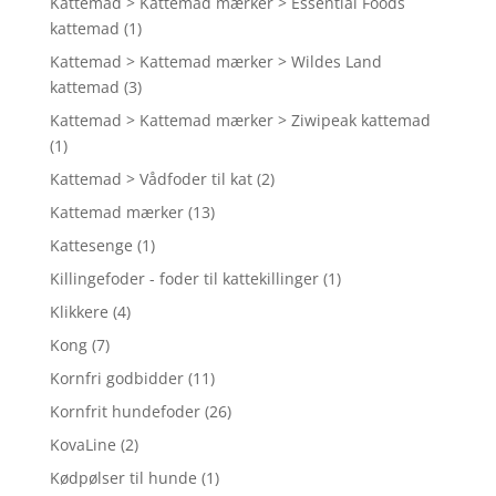
Kattemad > Kattemad mærker > Essential Foods
kattemad
(1)
Kattemad > Kattemad mærker > Wildes Land
kattemad
(3)
Kattemad > Kattemad mærker > Ziwipeak kattemad
(1)
Kattemad > Vådfoder til kat
(2)
Kattemad mærker
(13)
Kattesenge
(1)
Killingefoder - foder til kattekillinger
(1)
Klikkere
(4)
Kong
(7)
Kornfri godbidder
(11)
Kornfrit hundefoder
(26)
KovaLine
(2)
Kødpølser til hunde
(1)