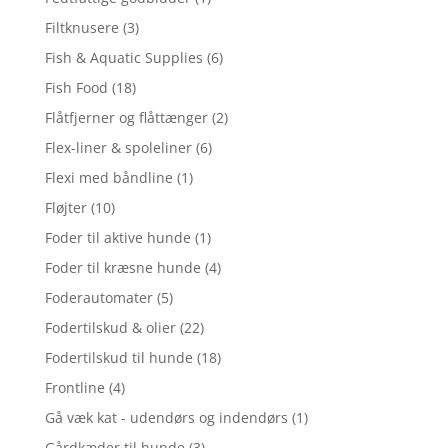
Filtknusere
(3)
Fish & Aquatic Supplies
(6)
Fish Food
(18)
Flåtfjerner og flåttænger
(2)
Flex-liner & spoleliner
(6)
Flexi med båndline
(1)
Fløjter
(10)
Foder til aktive hunde
(1)
Foder til kræsne hunde
(4)
Foderautomater
(5)
Fodertilskud & olier
(22)
Fodertilskud til hunde
(18)
Frontline
(4)
Gå væk kat - udendørs og indendørs
(1)
Gårdkæder til hunde
(3)