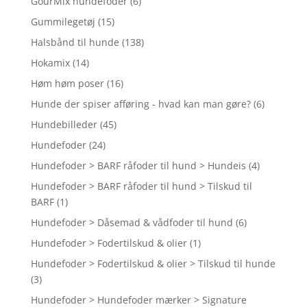
GourMix hundefoder
(6)
Gummilegetøj
(15)
Halsbånd til hunde
(138)
Hokamix
(14)
Høm høm poser
(16)
Hunde der spiser afføring - hvad kan man gøre?
(6)
Hundebilleder
(45)
Hundefoder
(24)
Hundefoder > BARF råfoder til hund > Hundeis
(4)
Hundefoder > BARF råfoder til hund > Tilskud til
BARF
(1)
Hundefoder > Dåsemad & vådfoder til hund
(6)
Hundefoder > Fodertilskud & olier
(1)
Hundefoder > Fodertilskud & olier > Tilskud til hunde
(3)
Hundefoder > Hundefoder mærker > Signature