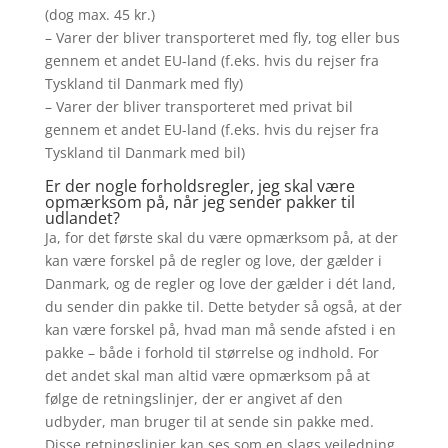
(dog max. 45 kr.)
– Varer der bliver transporteret med fly, tog eller bus
gennem et andet EU-land (f.eks. hvis du rejser fra
Tyskland til Danmark med fly)
– Varer der bliver transporteret med privat bil
gennem et andet EU-land (f.eks. hvis du rejser fra
Tyskland til Danmark med bil)
Er der nogle forholdsregler, jeg skal være
opmærksom på, når jeg sender pakker til
udlandet?
Ja, for det første skal du være opmærksom på, at der
kan være forskel på de regler og love, der gælder i
Danmark, og de regler og love der gælder i dét land,
du sender din pakke til. Dette betyder så også, at der
kan være forskel på, hvad man må sende afsted i en
pakke – både i forhold til størrelse og indhold. For
det andet skal man altid være opmærksom på at
følge de retningslinjer, der er angivet af den
udbyder, man bruger til at sende sin pakke med.
Disse retningslinjer kan ses som en slags vejledning