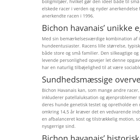
boligmiljøer, hvilket gør den ideel både til sm
elskede racer i verden og nyder anerkendelse f
anerkendte racen i 1996.
Bichon havanais’ unikke 
Med sin bemærkelsesværdige kombination af in
hundeentusiaster. Racens lille størrelse, typis
både store og små familier. Den silkeagtige o
levende personlighed opvejer let denne opgave.
har en naturlig tilbøjelighed til at være soc
Sundhedsmæssige overvej
Bichon Havanais kan, som mange andre racer,
inkluderer patellaluksation og øjenproblemer so
deres hunde genetisk testet og opretholde en
omkring 14,5 år kræver det en vedvarende inds
en afbalanceret kost og tilstrækkelig motion,
nysgerrige sind.
Bichon havanais’ historis