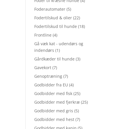
Foder til kræsne hunde
(4)
Foderautomater
(5)
Fodertilskud & olier
(22)
Fodertilskud til hunde
(18)
Frontline
(4)
Gå væk kat - udendørs og
indendørs
(1)
Gårdkæder til hunde
(3)
Gavekort
(7)
Genoptræning
(7)
Godbidder fra EU
(4)
Godbidder med fisk
(25)
Godbidder med fjerkræ
(25)
Godbidder med gris
(5)
Godbidder med hest
(7)
Godbidder med kanin
(5)