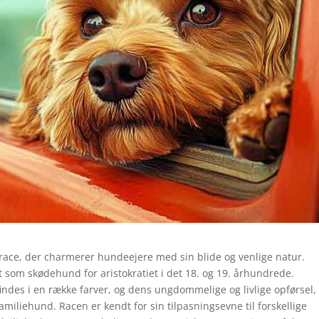
race, der charmerer hundeejere med sin blide og venlige natur.
 som skødehund for aristokratiet i det 18. og 19. århundrede.
findes i en række farver, og dens ungdommelige og livlige opførsel,
miliehund. Racen er kendt for sin tilpasningsevne til forskellige