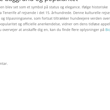
en blev set som et symbol på status og elegance. Ifølge historiske
ra Tenerife af rejsende i det 15. århundrede. Denne kulturelle rejse
og tilpasningsevne, som fortsat tiltrækker hundeejere verden over
pularitet og officielle anerkendelse, vidner om dens tidløse appe
u overvejer at anskaffe dig en, kan du finde flere oplysninger på
Bi
ntar.