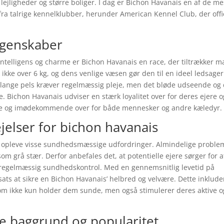
å lejligheder og større boliger. I dag er Bichon Havanais en af de me
ra talrige kennelklubber, herunder American Kennel Club, der offic
egenskaber
telligens og charme er Bichon Havanais en race, der tiltrækker 
k ikke over 6 kg, og dens venlige væsen gør den til en ideel ledsager
g lange pels kræver regelmæssig pleje, men det bløde udseende og
 Bichon Havanais udviser en stærk loyalitet over for deres ejere o
iable og imødekommende over for både mennesker og andre kæledyr.
elser for bichon havanais
 opleve visse sundhedsmæssige udfordringer. Almindelige proble
m grå stær. Derfor anbefales det, at potentielle ejere sørger for a
 regelmæssig sundhedskontrol. Med en gennemsnitlig levetid på
ats at sikre en Bichon Havanais’ helbred og velvære. Dette inklude
 som ikke kun holder dem sunde, men også stimulerer deres aktive o
ke baggrund og popularitet