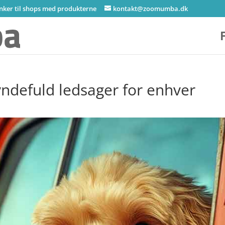
inker til shops med produkterne
kontakt@zoomumba.dk
yndefuld ledsager for enhver