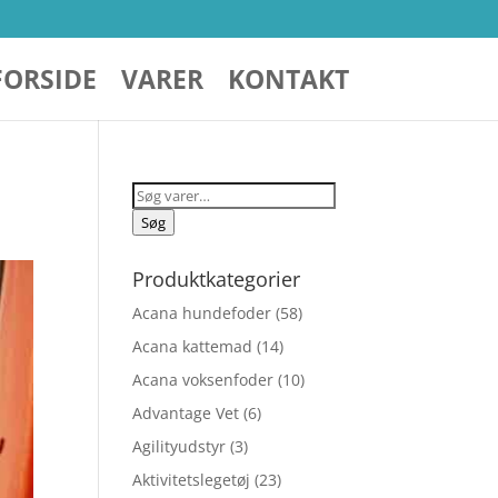
FORSIDE
VARER
KONTAKT
Søg
efter:
Søg
Produktkategorier
Acana hundefoder
(58)
Acana kattemad
(14)
Acana voksenfoder
(10)
Advantage Vet
(6)
Agilityudstyr
(3)
Aktivitetslegetøj
(23)