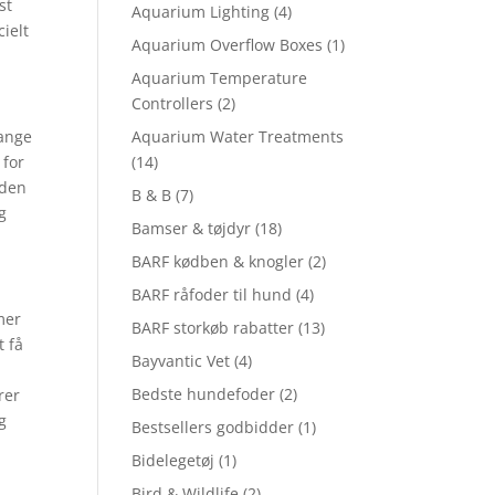
st
Aquarium Lighting
(4)
ielt
Aquarium Overflow Boxes
(1)
Aquarium Temperature
Controllers
(2)
Aquarium Water Treatments
mange
(14)
 for
 den
B & B
(7)
g
Bamser & tøjdyr
(18)
BARF kødben & knogler
(2)
BARF råfoder til hund
(4)
mer
BARF storkøb rabatter
(13)
t få
Bayvantic Vet
(4)
Bedste hundefoder
(2)
rer
g
Bestsellers godbidder
(1)
Bidelegetøj
(1)
Bird & Wildlife
(2)