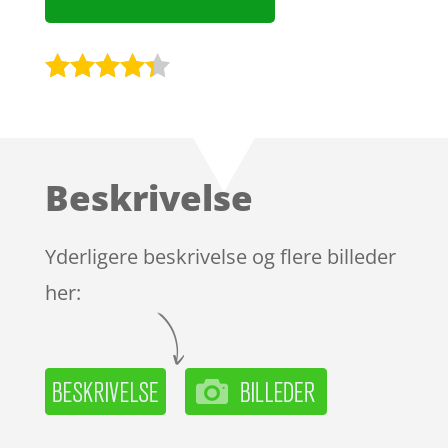
Bedømt
som
4.2
ud af 5
baseret
Beskrivelse
på
kundebedø
mmelser
Yderligere beskrivelse og flere billeder
her: