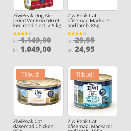
ZiwiPeak Dog Air-
ZiwiPeak Cat
Dried Venison tørret
dåsemad Mackarel
kød med hjort, 2.5 kg
and lamb, 85g
Den
Den
1.149,00
29,95
Vurderet
Vurderet
kr.
kr.
3.9
3.8
oprindelige
oprindeli
Den
Den
ud af 5
ud af 5
1.049,00
24,95
kr.
kr.
pris
pris
aktuelle
aktuelle
var:
var:
pris
pris
kr. 1.149,00.
kr. 29,95.
er:
er:
Tilbud!
Tilbud!
kr. 1.049,00.
kr. 24,95.
ZiwiPeak Cat
ZiwiPeak Cat
dåsemad Chicken,
dåsemad, Mackarel