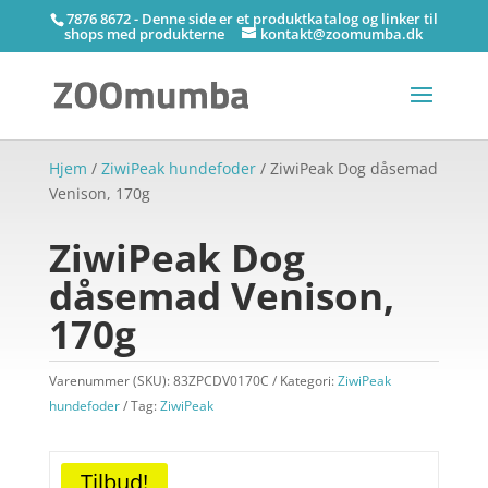
7876 8672 - Denne side er et produktkatalog og linker til
shops med produkterne
kontakt@zoomumba.dk
Hjem
/
ZiwiPeak hundefoder
/ ZiwiPeak Dog dåsemad
Venison, 170g
ZiwiPeak Dog
dåsemad Venison,
170g
Varenummer (SKU):
83ZPCDV0170C
Kategori:
ZiwiPeak
hundefoder
Tag:
ZiwiPeak
Tilbud!