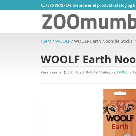
7876 8672 - Denne side er et produktkatalog og l
Hjem
/
WOOLF
/ WOOLF Earth Noohide Sticks, 1
WOOLF Earth Noohi
Varenummer (SKU):
102010-1049
Kategori:
WOOLF
T