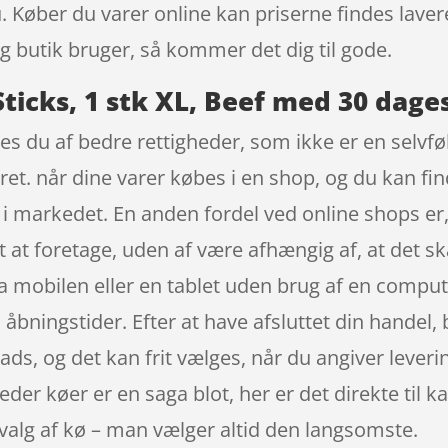
u. Køber du varer online kan priserne findes lave
 butik bruger, så kommer det dig til gode.
icks, 1 stk XL, Beef med 30 dages
s du af bedre rettigheder, som ikke er en selvfø
rret. når dine varer købes i en shop, og du kan f
 i markedet. En anden fordel ved online shops er, 
t at foretage, uden af være afhængig af, at det s
a mobilen eller en tablet uden brug af en comput
bningstider. Efter at have afsluttet din handel, bl
plads, og det kan frit vælges, når du angiver lev
eder køer er en saga blot, her er det direkte til
 valg af kø – man vælger altid den langsomste.