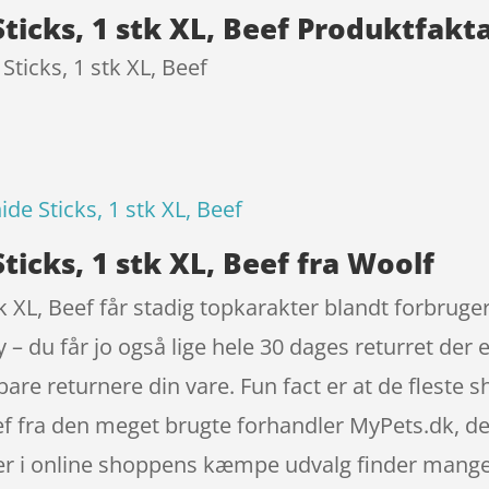
icks, 1 stk XL, Beef Produktfakt
ticks, 1 stk XL, Beef
e Sticks, 1 stk XL, Beef
icks, 1 stk XL, Beef fra Woolf
 XL, Beef får stadig topkarakter blandt forbruge
 du får jo også lige hele 30 dages returret der 
n bare returnere din vare. Fun fact er at de fles
ef fra den meget brugte forhandler MyPets.dk, der
Her i online shoppens kæmpe udvalg finder mange 