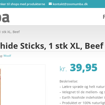
inker til shops med produkterne
kontakt@zoomumba.dk
 stk XL, Beef
de Sticks, 1 stk XL, Beef
ag:
Woolf
39,95
kr.
Beskrivelse:
– Lækre sprøde og helt natur
– Velegnet til de mellem- og
– Earth Noohide indeholder 
– Produktet er 100% naturligt