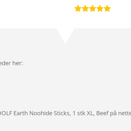
Bedømt
som
4.8
ud af 5
baseret på
kundebedø
mmelser
leder her:
OLF Earth Noohide Sticks, 1 stk XL, Beef på nett