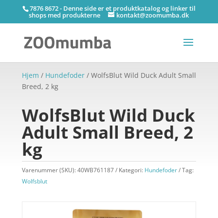
7876 8672 - Denne side er et produktkatalog og linker til
shops med produkterne
kontakt@zoomumba.dk
Hjem
/
Hundefoder
/ WolfsBlut Wild Duck Adult Small
Breed, 2 kg
WolfsBlut Wild Duck
Adult Small Breed, 2
kg
Varenummer (SKU):
40WB761187
Kategori:
Hundefoder
Tag:
Wolfsblut