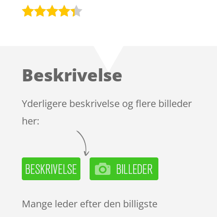
Bedømt
som
4.2
ud af 5
baseret
Beskrivelse
på
kundebedø
mmelser
Yderligere beskrivelse og flere billeder
her:
Mange leder efter den billigste