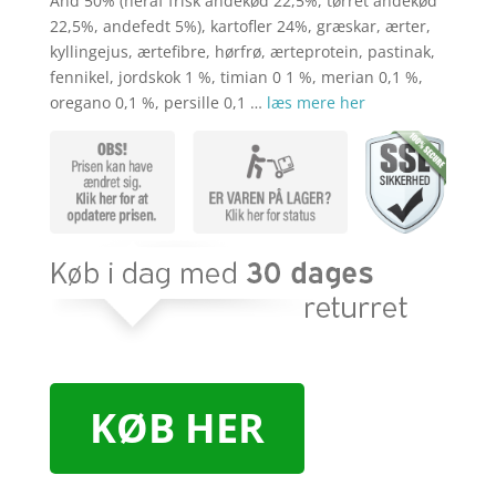
And 50% (heraf frisk andekød 22,5%, tørret andekød
22,5%, andefedt 5%), kartofler 24%, græskar, ærter,
kyllingejus, ærtefibre, hørfrø, ærteprotein, pastinak,
fennikel, jordskok 1 %, timian 0 1 %, merian 0,1 %,
oregano 0,1 %, persille 0,1 …
læs mere her
KØB HER