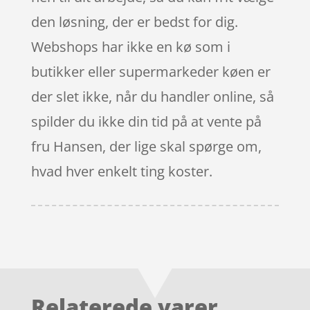
den løsning, der er bedst for dig.
Webshops har ikke en kø som i
butikker eller supermarkeder køen er
der slet ikke, når du handler online, så
spilder du ikke din tid på at vente på
fru Hansen, der lige skal spørge om,
hvad hver enkelt ting koster.
Relaterede varer