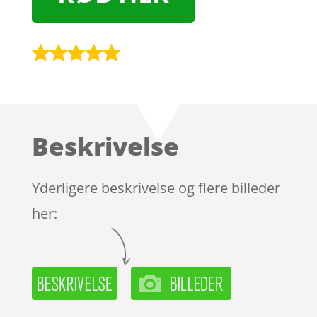
Bedømt
som
4.9
ud af 5
baseret på
Beskrivelse
kundebedøm
melser
Yderligere beskrivelse og flere billeder
her: