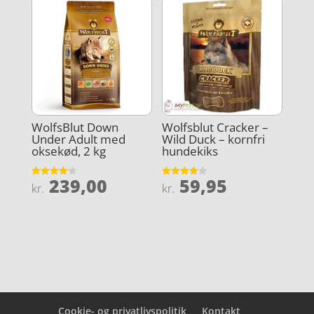
kr. 69,95.
er:
kr. 59,95.
WolfsBlut Down
Wolfsblut Cracker –
Under Adult med
Wild Duck – kornfri
oksekød, 2 kg
hundekiks
239,00
59,95
Vurderet
Vurderet
kr.
kr.
4.2
3.9
ud af 5
ud af 5
Cookie- og privatlivspolitik
Kontakt