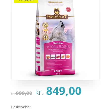
Den
Den
849,00
kr.
oprindelige
aktu
999,00
kr.
pris
pris
var:
er:
Beskrivelse: