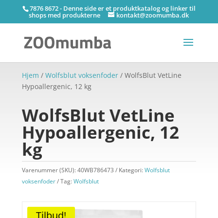
7876 8672 - Denne side er et produktkatalog og linker til
shops med produkterne
kontakt@zoomumba.dk
Hjem
/
Wolfsblut voksenfoder
/ WolfsBlut VetLine
Hypoallergenic, 12 kg
WolfsBlut VetLine
Hypoallergenic, 12
kg
Varenummer (SKU):
40WB786473
Kategori:
Wolfsblut
voksenfoder
Tag:
Wolfsblut
Tilbud!