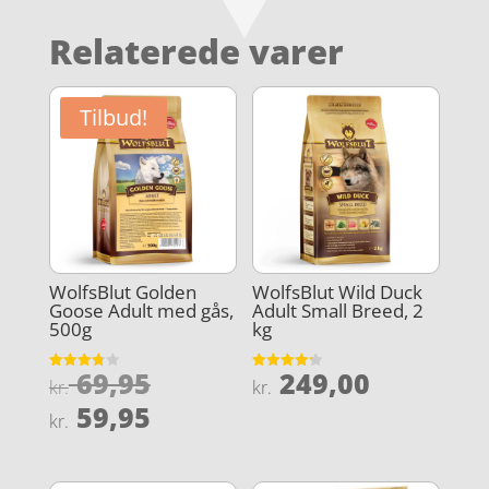
Relaterede varer
Tilbud!
WolfsBlut Golden
WolfsBlut Wild Duck
Goose Adult med gås,
Adult Small Breed, 2
500g
kg
Den
69,95
249,00
Vurderet
Vurderet
kr.
kr.
3.8
4.2
oprindelige
Den
ud af 5
ud af 5
59,95
kr.
pris
aktuelle
var:
pris