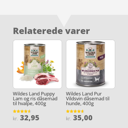
Relaterede varer
Wildes Land Puppy
Wildes Land Pur
Lam og ris dåsemad
Vildsvin dåsemad til
til hvalpe, 400g
hunde, 400g
32,95
35,00
Vurderet
Vurderet
kr.
kr.
4.6
4.6
ud af 5
ud af 5