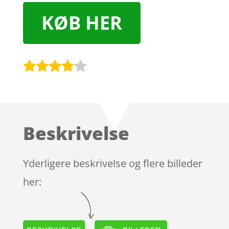
KØB HER
Bedømt
som
4
ud af 5
baseret
Beskrivelse
på
kundebed
ømmels
Yderligere beskrivelse og flere billeder
er
her: