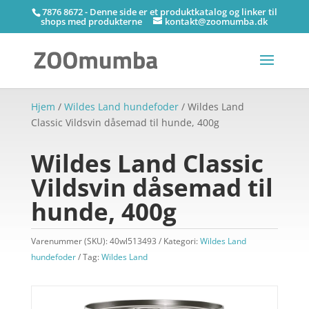
7876 8672 - Denne side er et produktkatalog og linker til
shops med produkterne
kontakt@zoomumba.dk
Hjem
/
Wildes Land hundefoder
/ Wildes Land
Classic Vildsvin dåsemad til hunde, 400g
Wildes Land Classic
Vildsvin dåsemad til
hunde, 400g
Varenummer (SKU):
40wl513493
Kategori:
Wildes Land
hundefoder
Tag:
Wildes Land