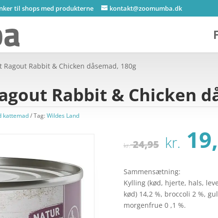
inker til shops med produkterne
kontakt@zoomumba.dk
t Ragout Rabbit & Chicken dåsemad, 180g
Ragout Rabbit & Chicken d
d kattemad
Tag:
Wildes Land
Den
19,
kr.
opri
24,95
kr.
pris
var:
Sammensætning:
kr. 2
Kylling (kød, hjerte, hals, le
kød) 14,2 %, broccoli 2 %, gu
morgenfrue 0 ,1 %.