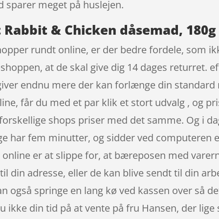
 sparer meget på huslejen.
 Rabbit & Chicken dåsemad, 180g
hopper rundt online, er der bedre fordele, som ik
hoppen, at de skal give dig 14 dages returret. ef
 giver endnu mere der kan forlænge din standard
, får du med et par klik et stort udvalg , og pris
orskellige shops priser med det samme. Og i da
ge har fem minutter, og sidder ved computeren el
online er at slippe for, at bæreposen med varern
il din adresse, eller de kan blive sendt til din ar
an også springe en lang kø ved kassen over så det 
u ikke din tid på at vente på fru Hansen, der lig