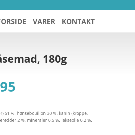
FORSIDE
VARER
KONTAKT
åsemad, 180g
Den
95
ndelige
aktuelle
pris
er:
4,95.
kr. 19,95.
ver) 51 %, hønsebouillon 30 %, kanin (kroppe,
lerødder 2 %, mineraler 0,5 %, lakseolie 0,2 %,