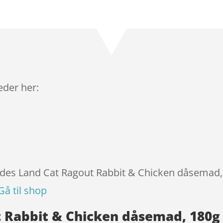
Bedømt
som
3.9
ud af 5
baseret
på
kundebed
ømmels
leder her:
er
ildes Land Cat Ragout Rabbit & Chicken dåsemad,
Gå til shop
t Rabbit & Chicken dåsemad, 180g