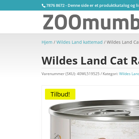
7876 8672 - Denne side er et produktkatalog og l
Hjem
/
Wildes Land kattemad
/ Wildes Land Ca
Wildes Land Cat 
Varenummer (SKU):
40WL519525
Kategori:
Wildes Lan
Tilbud!