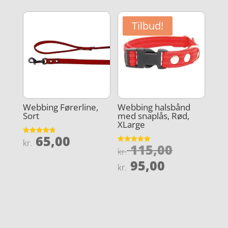
Tilbud!
Webbing Førerline,
Webbing halsbånd
Sort
med snaplås, Rød,
XLarge
65,00
Vurderet
kr.
Den
115,00
4.8
Vurderet
kr.
ud af 5
5
oprindel
Den
ud af 5
95,00
kr.
pris
aktuelle
var:
pris
kr. 115,0
er:
kr. 95,00.