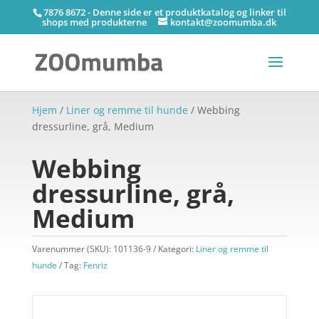
7876 8672 - Denne side er et produktkatalog og linker til
shops med produkterne
kontakt@zoomumba.dk
Hjem
/
Liner og remme til hunde
/ Webbing
dressurline, grå, Medium
Webbing
dressurline, grå,
Medium
Varenummer (SKU):
101136-9
Kategori:
Liner og remme til
hunde
Tag:
Fenriz