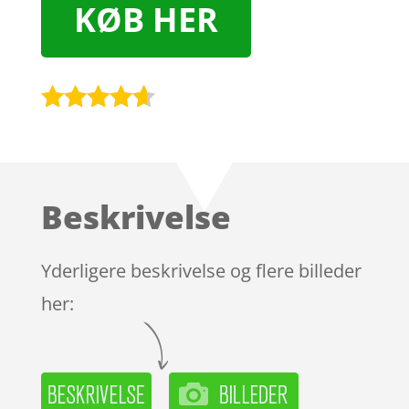
KØB HER
Bedømt
som
4.5
ud af 5
baseret
Beskrivelse
på
kundebedø
mmelser
Yderligere beskrivelse og flere billeder
her: