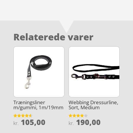
Relaterede varer
Træningsliner
Webbing Dressurline,
m/gummi, 1m/19mm
Sort, Medium
105,00
190,00
Vurderet
Vurderet
kr.
kr.
4.6
3.9
ud af 5
ud af 5