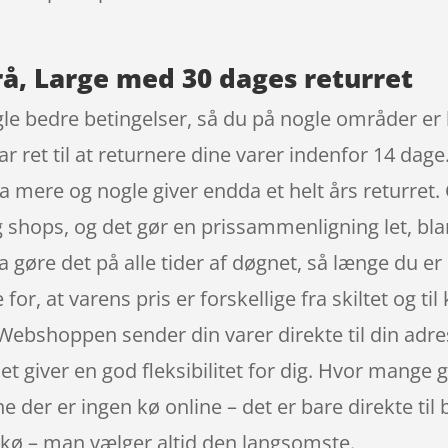
rå, Large med 30 dages returret
le bedre betingelser, så du på nogle områder er b
ar ret til at returnere dine varer indenfor 14 dage.
 mere og nogle giver endda et helt års returret.
 og shops, og det gør en prissammenligning let, b
 gøre det på alle tider af døgnet, så længe du er
or, at varens pris er forskellige fra skiltet og til
. Webshoppen sender din varer direkte til din adres
et giver en god fleksibilitet for dig. Hvor mange g
e der er ingen kø online – det er bare direkte til b
f kø – man vælger altid den langsomste.