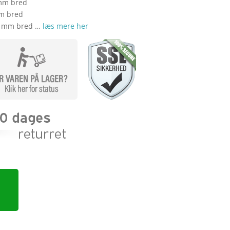
 mm bred
mm bred
25 mm bred …
læs mere her