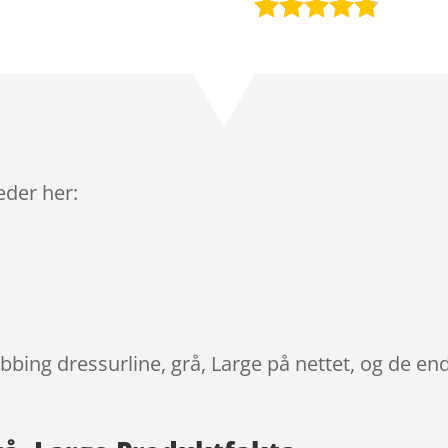
Bedømt
som
4.7
ud af 5
baseret på
kundebedø
mmelser
leder her:
bbing dressurline, grå, Large på nettet, og de en