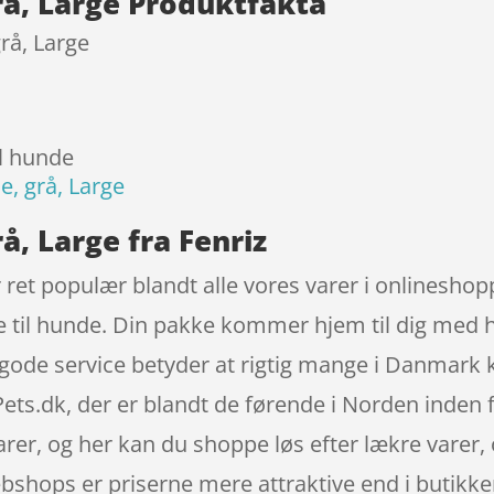
rå, Large Produktfakta
rå, Large
il hunde
e, grå, Large
å, Large fra Fenriz
 ret populær blandt alle vores varer i onlineshop
e til hunde. Din pakke kommer hjem til dig med h
 gode service betyder at rigtig mange i Danmark 
ts.dk, der er blandt de førende i Norden inden 
varer, og her kan du shoppe løs efter lækre varer,
ebshops er priserne mere attraktive end i butikk