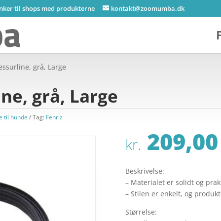
inker til shops med produkterne
kontakt@zoomumba.dk
ssurline, grå, Large
ne, grå, Large
 til hunde
Tag:
Fenriz
209,00
kr.
Beskrivelse:
– Materialet er solidt og prak
– Stilen er enkelt, og produk
Størrelse: