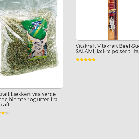
Vitakraft Vitakraft Beef-St
SALAMI, lækre pølser til 
Vurderet
4.7
ud af 5
kraft Lækkert vita verde
ed blomter og urter fra
kraft
et
5