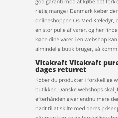
god garanti mod at købe det forker
rigtig mange i Danmark køber der
onlineshoppen Os Med Kæledyr, de
en stor pulje af varer, og her find
købe dine varer i en webshop kan
almindelig butik bruger, så kommer
Vitakraft Vitakraft pu
dages returret
Køber du produkter i forskellige w
butikker. Danske webshops skal jf.
efterhånden giver endnu mere de
nødt til at skilte med deres priser
når man kan se de forskellige sh