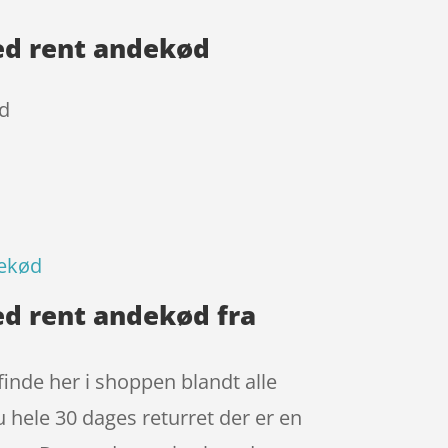
ed rent andekød
ød
dekød
ed rent andekød fra
inde her i shoppen blandt alle
u hele 30 dages returret der er en