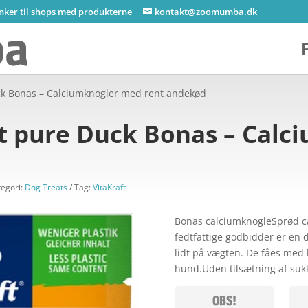
inker til shops med produkterne
kontakt@zoomumba.dk
Duck Bonas – Calciumknogler med rent andekød
ft pure Duck Bonas – Cal
tegori:
Dog Treats
Tag:
VitaKraft
Bonas calciumknogleSprød c
fedtfattige godbidder er en 
lidt på vægten. De fåes med l
hund.Uden tilsætning af suk