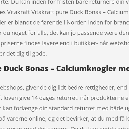
te. Du kan inden for fristen bare returnere din 
es Vitakraft Vitakraft pure Duck Bonas – Calci
r er blandt de førende i Norden inden for branc
er du noget for alle, det kan jo passende være den
 priserne findes lavere end i butikker- når web
 det dig til gode.
re Duck Bonas – Calciumknogler 
ebshops, giver de dig lidt bedre rettigheder, end 
 loven give 14 dages returret. når produkterne e
r kan forlænge din standard returret med både 
 på varerne online, og det bevirker, at du med få k
ops priser med det samme. Og du kan endda gøre