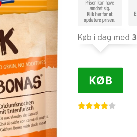
KØB
Bedømt
som
3.8
ud af 5