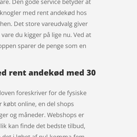
vare. Den gode service betyder at
umknogler med rent andekød hos
hen. Det store vareudvalg giver
 vare du kigger på lige nu. Ved at
shoppen sparer de penge som en
med rent andekød med 30
loven foreskriver for de fysiske
r købt online, en del shops
uger og måneder. Webshops er
lik kan finde det bedste tilbud,
 det i løbet af nul-komma-fem