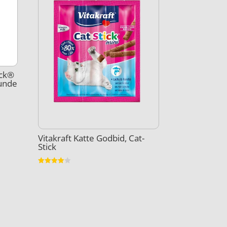
ick®
hunde
Vitakraft Katte Godbid, Cat-
Stick
Vurderet
4
ud af 5