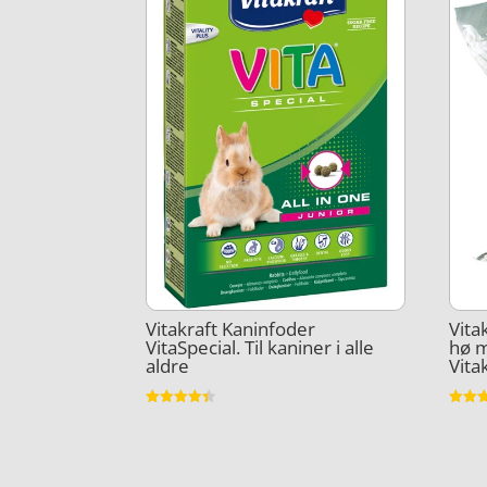
Vitakraft Kaninfoder
Vita
VitaSpecial. Til kaniner i alle
hø m
aldre
Vita
Vurderet
Vurder
4.4
4.1
ud af 5
ud af 