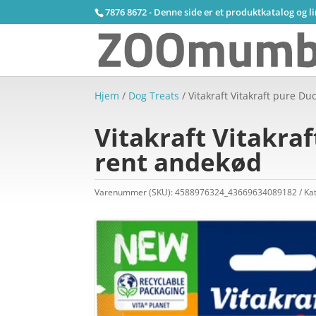
7876 8672 - Denne side er et produktkatalog og l
Hjem
/
Dog Treats
/ Vitakraft Vitakraft pure 
Vitakraft Vitakra
rent andekød
Varenummer (SKU):
4588976324_43669634089182
Ka