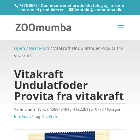
7876 8672 - Denne side er et produktkatalog og linker til
shops med produkterne
kontakt@zoomumba.dk
Hjem
/
Bird Food
/ Vitakraft Undulatfoder Provita fra
vitakraft
Vitakraft
Undulatfoder
Provita fra vitakraft
Varenummer (SKU):
4589434948_41222819610773
Kategori:
Bird Food
Tag:
VitaKraft