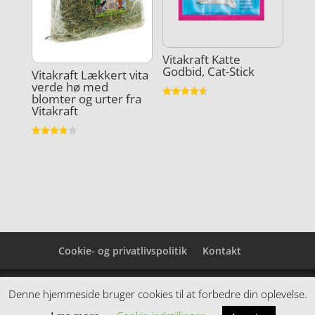
Vitakraft Katte
Godbid, Cat-Stick
Vitakraft Lækkert vita
verde hø med
blomter og urter fra
Vurderet
Vitakraft
4.6
ud af 5
Vurderet
3.8
ud af 5
Cookie- og privatlivspolitik
Kontakt
Denne hjemmeside samler et bredt udvalg af
Denne hjemmeside bruger cookies til at forbedre din oplevelse.
spændende varer. Siden er et affiiliatesite, og nogle