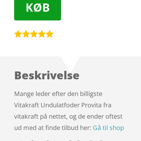
KØB
Bedømt
som
5
ud
af 5
baseret på
Beskrivelse
kundebedøm
melser
Mange leder efter den billigste
Vitakraft Undulatfoder Provita fra
vitakraft på nettet, og de ender oftest
ud med at finde tilbud her:
Gå til shop