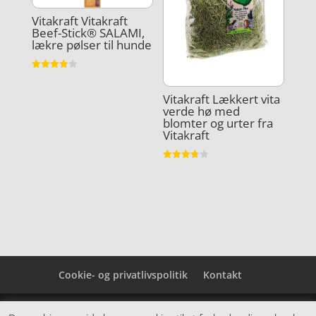
Vitakraft Vitakraft
Beef-Stick® SALAMI,
lækre pølser til hunde
Vurderet
3.9
ud af 5
Vitakraft Lækkert vita
verde hø med
blomter og urter fra
Vitakraft
Vurderet
3.8
ud af 5
Cookie- og privatlivspolitik
Kontakt
Denne hjemmeside samler et bredt udvalg af