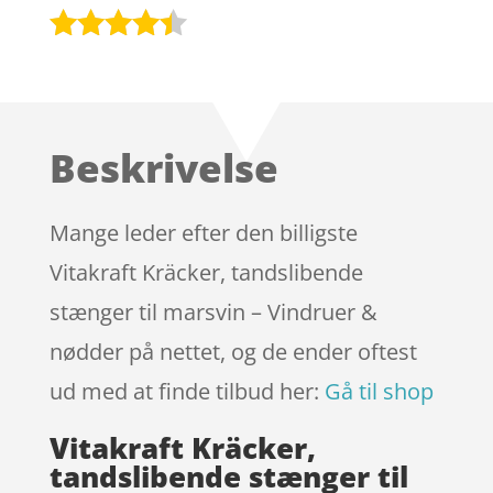
Bedømt
som
4.3
ud af 5
baseret
Beskrivelse
på
kundebedø
mmelser
Mange leder efter den billigste
Vitakraft Kräcker, tandslibende
stænger til marsvin – Vindruer &
nødder på nettet, og de ender oftest
ud med at finde tilbud her:
Gå til shop
Vitakraft Kräcker,
tandslibende stænger til