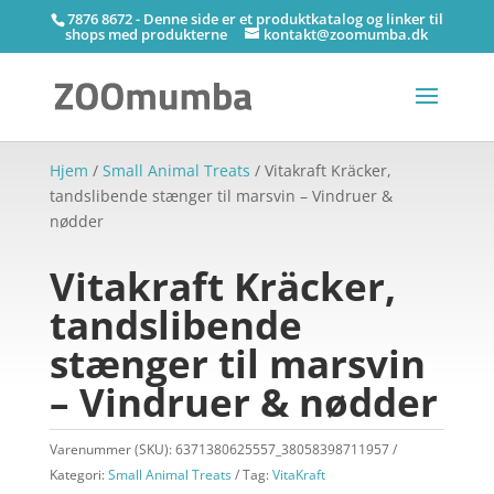
7876 8672 - Denne side er et produktkatalog og linker til
shops med produkterne
kontakt@zoomumba.dk
Hjem
/
Small Animal Treats
/ Vitakraft Kräcker,
tandslibende stænger til marsvin – Vindruer &
nødder
Vitakraft Kräcker,
tandslibende
stænger til marsvin
– Vindruer & nødder
Varenummer (SKU):
6371380625557_38058398711957
Kategori:
Small Animal Treats
Tag:
VitaKraft