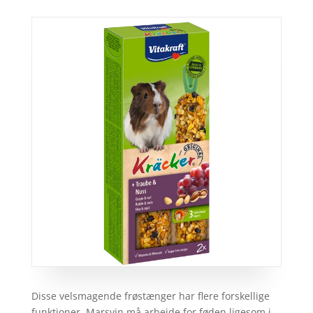
Disse velsmagende frøstænger har flere forskellige
funktioner. Marsvin må arbejde for føden ligesom i