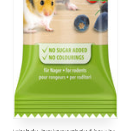
Lækre kugler, ligner havregrynskugler til forveksling,