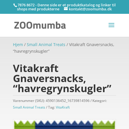
7876 8672 - Denne side er et produktkatalog og linker til
shops med produkterne
kontakt@zoomumba.dk
Hjem
/
Small Animal Treats
/ Vitakraft Gnaversnacks,
“havregrynskugler”
Vitakraft
Gnaversnacks,
“havregrynskugler”
Varenummer (SKU):
4590136452_16739814596
Kategori:
Small Animal Treats
Tag:
VitaKraft