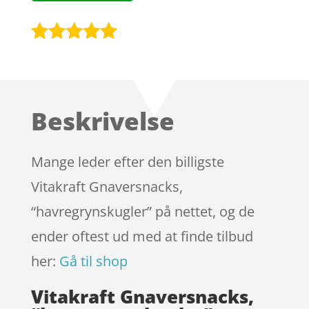
Bedømt
som
4.8
ud af 5
baseret på
Beskrivelse
kundebedø
mmelser
Mange leder efter den billigste
Vitakraft Gnaversnacks,
“havregrynskugler” på nettet, og de
ender oftest ud med at finde tilbud
her:
Gå til shop
Vitakraft Gnaversnacks,