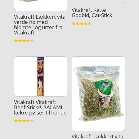
Vitakraft Katte
Godbid, Cat-Stick
Vitakraft Lækkert vita
verde hø med
blomter og urter fra
Vurderet
Vitakraft
4.6
ud af 5
Vurderet
3.8
ud af 5
Vitakraft Vitakraft
Beef-Stick® SALAMI,
lækre pølser til hunde
Vurderet
3.9
ud af 5
Vitakraft Lækkert vita