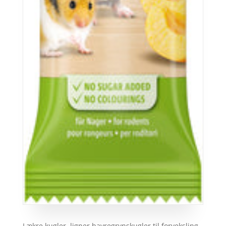
Lækre kugler, ligner havregrynskugler til forveksling,