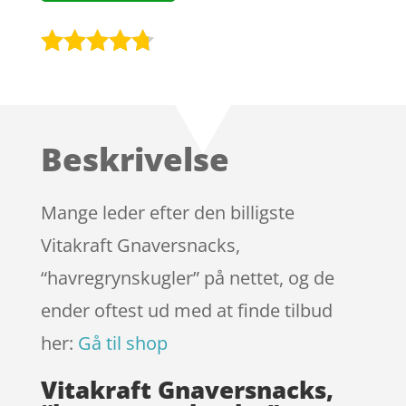
Bedømt
som
4.6
ud af 5
baseret
Beskrivelse
på
kundebedø
mmelser
Mange leder efter den billigste
Vitakraft Gnaversnacks,
“havregrynskugler” på nettet, og de
ender oftest ud med at finde tilbud
her:
Gå til shop
Vitakraft Gnaversnacks,