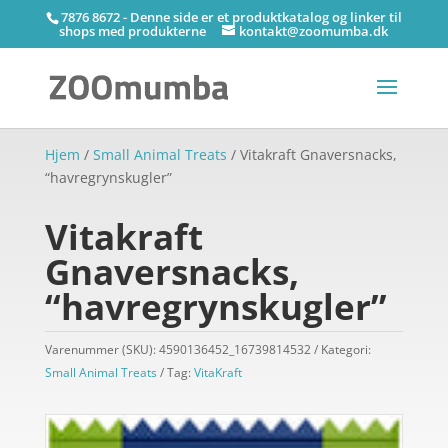
7876 8672 - Denne side er et produktkatalog og linker til
shops med produkterne
kontakt@zoomumba.dk
Hjem
/
Small Animal Treats
/ Vitakraft Gnaversnacks,
“havregrynskugler”
Vitakraft
Gnaversnacks,
“havregrynskugler”
Varenummer (SKU):
4590136452_16739814532
Kategori:
Small Animal Treats
Tag:
VitaKraft