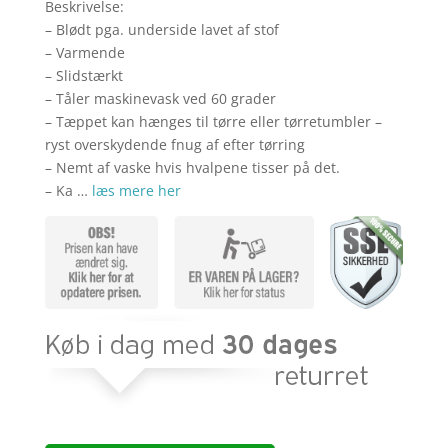
var:
er:
Beskrivelse:
kr. 149,00.
kr. 79,
– Blødt pga. underside lavet af stof
– Varmende
– Slidstærkt
– Tåler maskinevask ved 60 grader
– Tæppet kan hænges til tørre eller tørretumbler –
ryst overskydende fnug af efter tørring
– Nemt af vaske hvis hvalpene tisser på det.
– Ka …
læs mere her