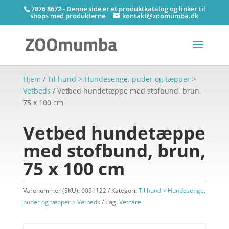
7876 8672 - Denne side er et produktkatalog og linker til
shops med produkterne
kontakt@zoomumba.dk
Hjem
/
Til hund > Hundesenge, puder og tæpper >
Vetbeds
/ Vetbed hundetæppe med stofbund, brun,
75 x 100 cm
Vetbed hundetæppe
med stofbund, brun,
75 x 100 cm
Varenummer (SKU):
6091122
Kategori:
Til hund > Hundesenge,
puder og tæpper > Vetbeds
Tag:
Vetcare