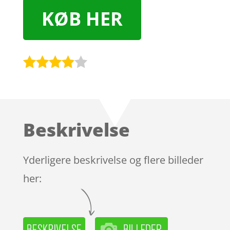
KØB HER
Bedømt
som
3.8
ud af 5
baseret
Beskrivelse
på
kundebed
ømmels
Yderligere beskrivelse og flere billeder
er
her: