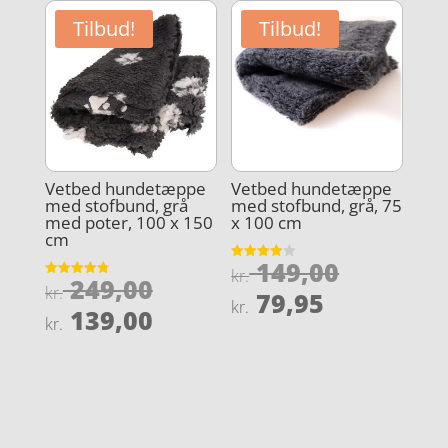
er:
kr. 99,95.
er:
kr. 49,95.
Tilbud!
Tilbud!
kr. 39,95.
Vetbed hundetæppe
Vetbed hundetæppe
med stofbund, grå
med stofbund, grå, 75
med poter, 100 x 150
x 100 cm
cm
Den
149,00
Vurderet
kr.
Den
249,00
3.9
Vurderet
oprindel
kr.
Den
ud af 5
79,95
4.8
kr.
oprindelige
Den
ud af 5
139,00
pris
aktuelle
kr.
pris
aktuelle
var:
pris
var:
pris
kr. 149,0
er:
kr. 249,00.
er:
kr. 79,95.
kr. 139,00.