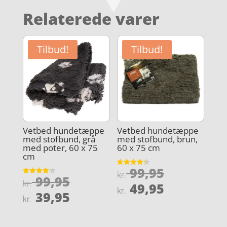
Relaterede varer
Tilbud!
Tilbud!
Vetbed hundetæppe
Vetbed hundetæppe
med stofbund, grå
med stofbund, brun,
med poter, 60 x 75
60 x 75 cm
cm
Den
99,95
Vurderet
kr.
Den
99,95
4.3
Vurderet
oprindeli
kr.
Den
ud af 5
49,95
4.2
kr.
oprindelige
Den
ud af 5
39,95
pris
aktuelle
kr.
pris
aktuelle
var:
pris
var:
pris
kr. 99,95.