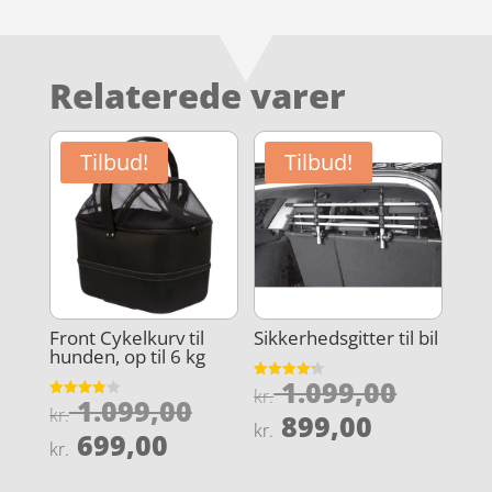
Relaterede varer
Tilbud!
Tilbud!
Front Cykelkurv til
Sikkerhedsgitter til bil
hunden, op til 6 kg
Den
1.099,00
Vurderet
kr.
Den
1.099,00
4.2
Vurderet
oprind
kr.
Den
ud af 5
899,00
3.9
kr.
oprindelige
Den
ud af 5
699,00
pris
aktuelle
kr.
pris
aktuelle
var:
pris