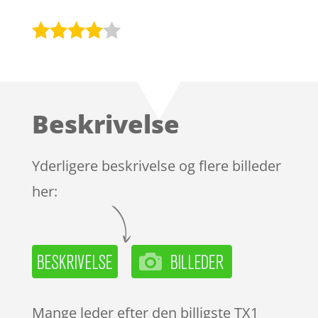
Bedømt
som
3.9
ud af 5
baseret
Beskrivelse
på
kundebed
ømmels
Yderligere beskrivelse og flere billeder
er
her:
Mange leder efter den billigste TX1