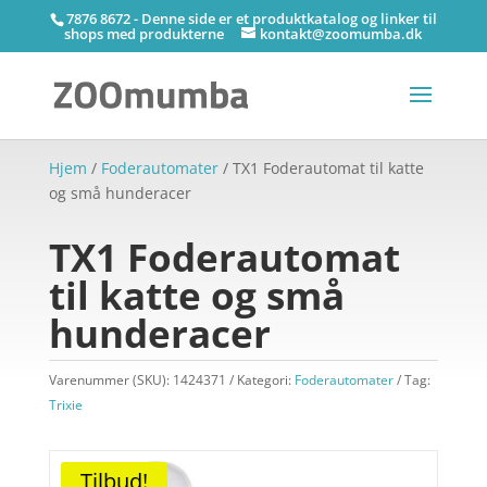
7876 8672 - Denne side er et produktkatalog og linker til
shops med produkterne
kontakt@zoomumba.dk
Hjem
/
Foderautomater
/ TX1 Foderautomat til katte
og små hunderacer
TX1 Foderautomat
til katte og små
hunderacer
Varenummer (SKU):
1424371
Kategori:
Foderautomater
Tag:
Trixie
Tilbud!