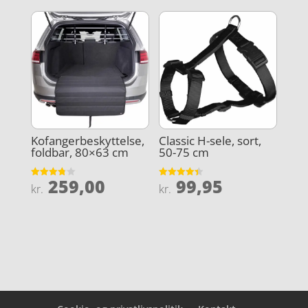
var:
pris
kr. 1.0
er:
kr. 1.099,00.
er:
kr. 899,0
kr. 699,00.
Kofangerbeskyttelse,
Classic H-sele, sort,
foldbar, 80×63 cm
50-75 cm
259,00
99,95
Vurderet
Vurderet
kr.
kr.
3.8
4.4
ud af 5
ud af 5