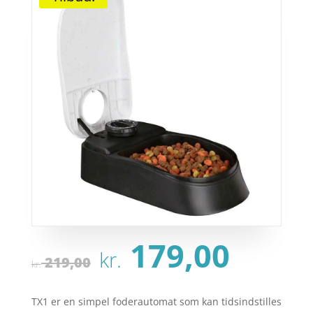
Den
Den
179,00
kr.
oprindelige
aktu
219,00
kr.
pris
pris
var:
er:
TX1 er en simpel foderautomat som kan tidsindstilles