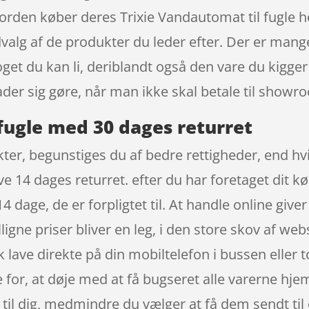
i Norden køber deres Trixie Vandautomat til fugl
dvalg af de produkter du leder efter. Der er mang
oget du kan li, deriblandt også den vare du kigger
ader sig gøre, når man ikke skal betale til show
fugle med 30 dages returret
r, begunstiges du af bedre rettigheder, end hvis
e 14 dages returret. efter du har foretaget dit kø
dage, de er forpligtet til. At handle online give
ligne priser bliver en leg, i den store skov af we
 lave direkte på din mobiltelefon i bussen eller 
for, at døje med at få bugseret alle varerne hjem t
t til dig, medmindre du vælger at få dem sendt ti