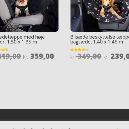
sædetæppe med høje
Bilsæde beskyttelse tæppe
er, 1.50 x 1.35 m
bagsæde, 1.40 x 1.45 m
Den
Den
Den
19,00
359,00
349,00
239,
et
Vurderet
kr.
kr.
kr.
4.3
oprindelige
aktuelle
oprind
5
ud af 5
pris
pris
pris
var:
er:
var:
kr. 419,00.
kr. 359,00.
kr. 349