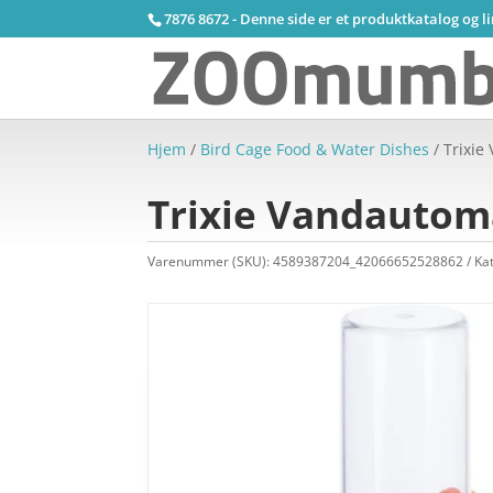
7876 8672 - Denne side er et produktkatalog og l
Hjem
/
Bird Cage Food & Water Dishes
/ Trixie
Trixie Vandautoma
Varenummer (SKU):
4589387204_42066652528862
Ka