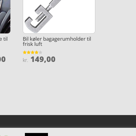
 til
Bil køler bagagerumholder til
frisk luft
Den
00
149,00
Vurderet
kr.
3.9
elige
aktuelle
ud af 5
pris
er:
,00.
kr. 239,00.