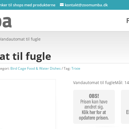
inker til shops med produkterne
kontakt@zoomumba.dk
 Vandautomat til fugle
t til fugle
tegori:
Bird Cage Food & Water Dishes
Tag:
Trixie
Vandautomat til fugleMål: 1