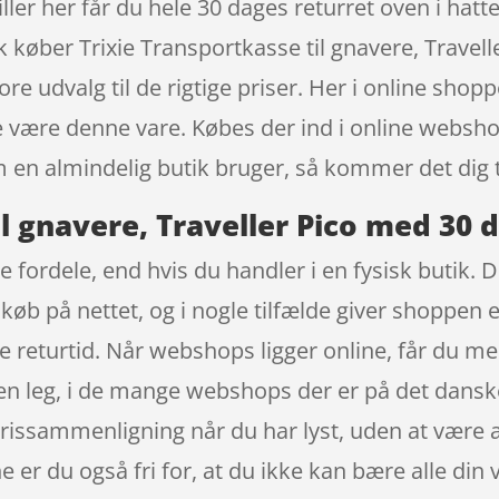
ller her får du hele 30 dages returret oven i hatt
k køber Trixie Transportkasse til gnavere, Trave
re udvalg til de rigtige priser. Her i online sh
de være denne vare. Købes der ind i online websh
n almindelig butik bruger, så kommer det dig t
il gnavere, Traveller Pico med 30 
e fordele, end hvis du handler i en fysisk butik. 
t køb på nettet, og i nogle tilfælde giver shopp
 returtid. Når webshops ligger online, får du med 
 en leg, i de mange webshops der er på det dansk
rissammenligning når du har lyst, uden at være 
 er du også fri for, at du ikke kan bære alle din 