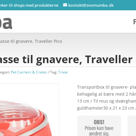
inker til shops med produkterne
kontakt@zoomumba.dk
asse til gnavere, Traveller Pico
sse til gnavere, Traveller
tegori:
Pet Carriers & Crates
Tag:
Trixie
Transportbox til gnavere- pla
behagelig at bære med 2 håndt
13 cm / Til mus og dværghams
guldhamster30 x 21 x 23 cm 