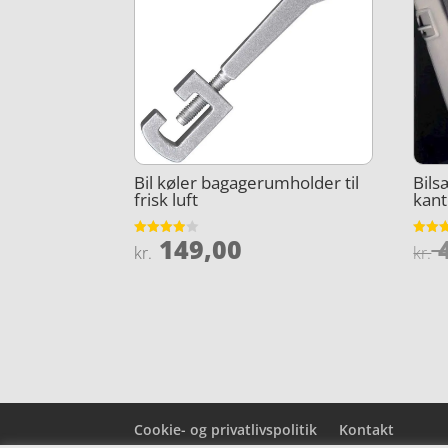
Bil køler bagagerumholder til
Bil
frisk luft
kant
149,00
4
Vurderet
Vurder
kr.
kr.
3.9
4.6
ud af 5
ud af 
Cookie- og privatlivspolitik
Kontakt