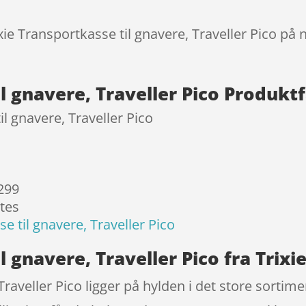
kundebedø
mmelser
ixie Transportkasse til gnavere, Traveller Pico på
il gnavere, Traveller Pico Produkt
il gnavere, Traveller Pico
 299
ates
e til gnavere, Traveller Pico
l gnavere, Traveller Pico fra Trixi
Traveller Pico ligger på hylden i det store sortim