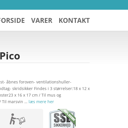
FORSIDE
VARER
KONTAKT
 Pico
st- åbnes foroven- ventilationshuller-
ag- skridsikker Findes i 3 størrelser:18 x 12 x
ter23 x 16 x 17 cm / Til mus og
/ Til marsvin …
læs mere her