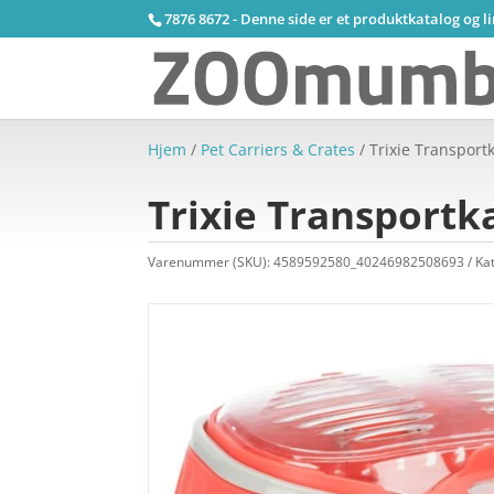
7876 8672 - Denne side er et produktkatalog og l
Hjem
/
Pet Carriers & Crates
/ Trixie Transportk
Trixie Transportka
Varenummer (SKU):
4589592580_40246982508693
Ka