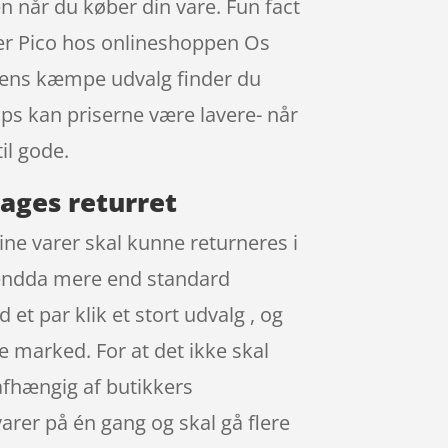
en når du køber din vare. Fun fact
ller Pico hos onlineshoppen Os
oppens kæmpe udvalg finder du
ops kan priserne være lavere- når
il gode.
dages returret
Dine varer skal kunne returneres i
en endda mere end standard
et par klik et stort udvalg , og
e marked. For at det ikke skal
afhængig af butikkers
varer på én gang og skal gå flere