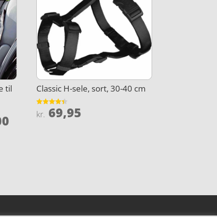
 til
Classic H-sele, sort, 30-40 cm
69,95
Vurderet
kr.
Den
00
4.4
ud af 5
elige
aktuelle
pris
er:
,00.
kr. 239,00.