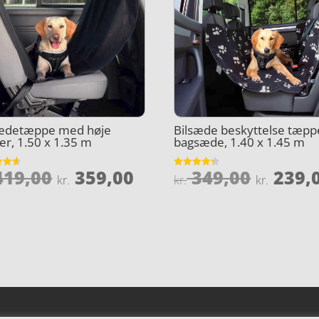
sædetæppe med høje
Bilsæde beskyttelse tæppe
er, 1.50 x 1.35 m
bagsæde, 1.40 x 1.45 m
Den
Den
Den
19,00
359,00
349,00
239,
et
Vurderet
kr.
kr.
kr.
4.3
oprindelige
aktuelle
oprind
5
ud af 5
pris
pris
pris
var:
er:
var:
kr. 419,00.
kr. 359,00.
kr. 349