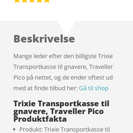
Bedømt
som
4.8
ud af 5
baseret på
Beskrivelse
kundebedø
mmelser
Mange leder efter den billigste Trixie
Transportkasse til gnavere, Traveller
Pico på nettet, og de ender oftest ud
med at finde tilbud her:
Gå til shop
Trixie Transportkasse til
gnavere, Traveller Pico
Produktfakta
Produkt: Trixie Transportkasse til