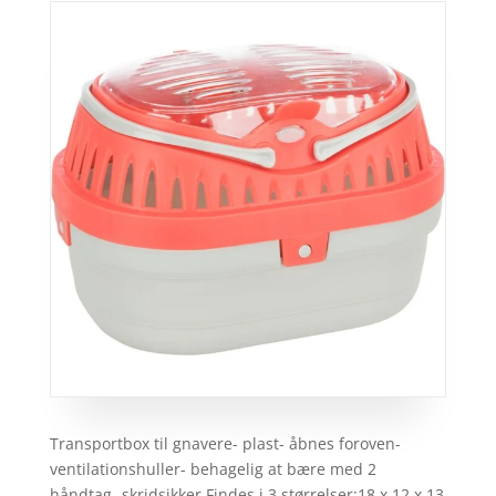
Transportbox til gnavere- plast- åbnes foroven-
ventilationshuller- behagelig at bære med 2
håndtag- skridsikker Findes i 3 størrelser:18 x 12 x 13