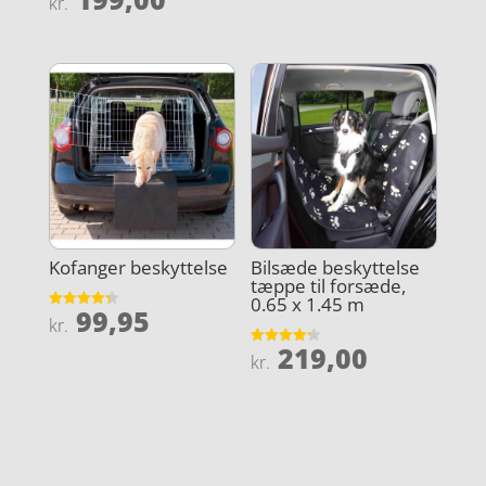
kr.
ud af 5
pris
aktuelle
var:
pris
kr. 249,00.
er:
kr. 199,00.
Kofanger beskyttelse
Bilsæde beskyttelse
tæppe til forsæde,
0.65 x 1.45 m
99,95
Vurderet
kr.
4.3
ud af 5
219,00
Vurderet
kr.
4.2
ud af 5