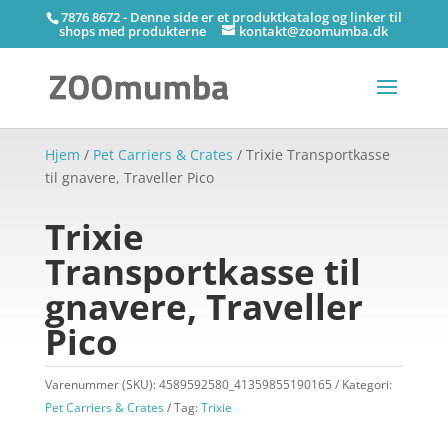
7876 8672 - Denne side er et produktkatalog og linker til
shops med produkterne
kontakt@zoomumba.dk
Hjem
/
Pet Carriers & Crates
/ Trixie Transportkasse
til gnavere, Traveller Pico
Trixie
Transportkasse til
gnavere, Traveller
Pico
Varenummer (SKU):
4589592580_41359855190165
Kategori:
Pet Carriers & Crates
Tag:
Trixie