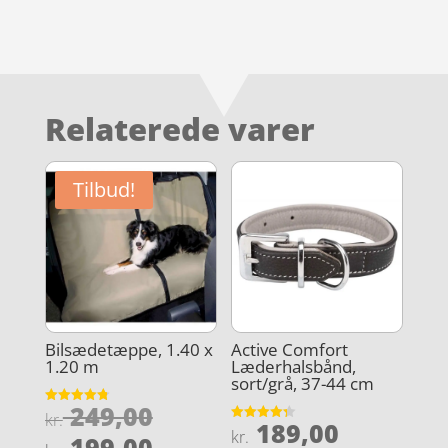
Relaterede varer
Tilbud!
Bilsædetæppe, 1.40 x
Active Comfort
1.20 m
Læderhalsbånd,
sort/grå, 37-44 cm
Den
249,00
Vurderet
kr.
189,00
4.8
Vurderet
oprindelige
kr.
Den
ud af 5
199,00
4.3