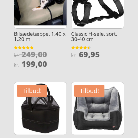
Bilsædetæppe, 1.40 x
Classic H-sele, sort,
1.20 m
30-40 cm
Den
249,00
69,95
Vurderet
Vurderet
kr.
kr.
4.8
4.4
oprindelige
Den
ud af 5
ud af 5
199,00
kr.
pris
aktuelle
var:
pris
kr. 249,00.
er:
Tilbud!
Tilbud!
kr. 199,00.