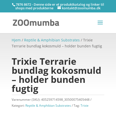
7876 8672 - Denne side er et produktkatalog og linker til
shops med produkterne
kontakt@zoomumba.dk
Hjem
/
Reptile & Amphibian Substrates
/ Trixie
Terrarie bundlag kokosmuld – holder bunden fugtig
Trixie Terrarie
bundlag kokosmuld
– holder bunden
fugtig
Varenummer (SKU):
405259714598_30500075405448
Kategori:
Reptile & Amphibian Substrates
Tag:
Trixie