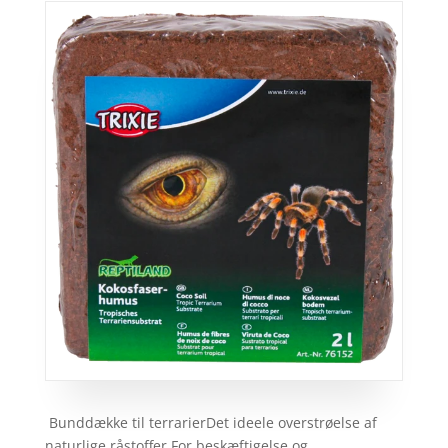
Bunddække til terrarierDet ideele overstrøelse af
naturlige råstoffer.For beskæftigelse og