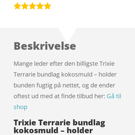
Bedømt
som
4.8
ud af 5
baseret på
Beskrivelse
kundebedø
mmelser
Mange leder efter den billigste Trixie
Terrarie bundlag kokosmuld – holder
bunden fugtig på nettet, og de ender
oftest ud med at finde tilbud her:
Gå til
shop
Trixie Terrarie bundlag
kokosmuld – holder