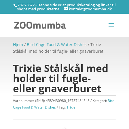
7876 8672 - Denne side er et produktkatalog og linker til
shops med produkterne
kontakt@zoomumba.dk
Hjem
/
Bird Cage Food & Water Dishes
/ Trixie
Stålskål med holder til fugle- eller gnaverburet
Trixie Stålskål med
holder til fugle-
eller gnaverburet
Varenummer (SKU):
4589430980_16737484548
Kategori:
Bird
Cage Food & Water Dishes
Tag:
Trixie