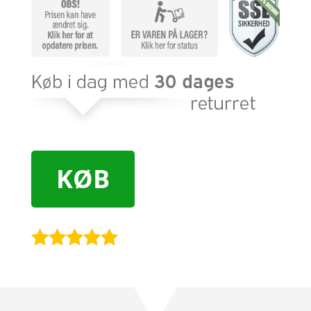
KØB
Bedømt
som
4.8
ud af 5