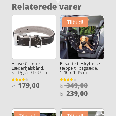
Relaterede varer
Tilbud!
Active Comfort
Bilsæde beskyttelse
Læderhalsbånd,
tæppe til bagsæde,
sort/grå, 31-37 cm
1.40 x 1.45 m
Den
179,00
349,00
Vurderet
Vurderet
kr.
kr.
4.2
4.3
oprindel
Den
ud af 5
ud af 5
239,00
kr.
pris
aktuelle
var:
pris
kr. 349,0
er:
Tilbud!
Tilbud!