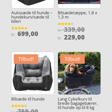
Autosæde til hunde –
Bilsædetæppe, 1,8 x
hundekurv/sæde til
1,3 m
bilen
Den
339,00
Vurderet
kr.
699,00
4.3
Vurderet
oprindel
kr.
Den
ud af 5
229,00
5
kr.
ud af 5
pris
aktuelle
var:
pris
kr. 339,0
er:
Tilbud!
Tilbud!
kr. 229,0
Bilsæde til hunde
Lang Cykelkurv til
brede bagagebærer,
til hunde op til 8 kg
Den
759,00
Vurderet