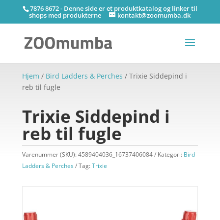
7876 8672 - Denne side er et produktkatalog og linker til
shops med produkterne
kontakt@zoomumba.dk
Hjem
/
Bird Ladders & Perches
/ Trixie Siddepind i
reb til fugle
Trixie Siddepind i
reb til fugle
Varenummer (SKU):
4589404036_16737406084
Kategori:
Bird
Ladders & Perches
Tag:
Trixie