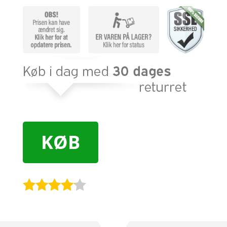
KØB
Bedømt
som
4
ud af 5