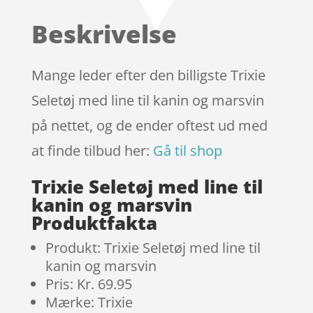
baseret
Beskrivelse
på
kundebed
ømmels
Mange leder efter den billigste Trixie
er
Seletøj med line til kanin og marsvin
på nettet, og de ender oftest ud med
at finde tilbud her:
Gå til shop
Trixie Seletøj med line til
kanin og marsvin
Produktfakta
Produkt: Trixie Seletøj med line til
kanin og marsvin
Pris: Kr. 69.95
Mærke: Trixie