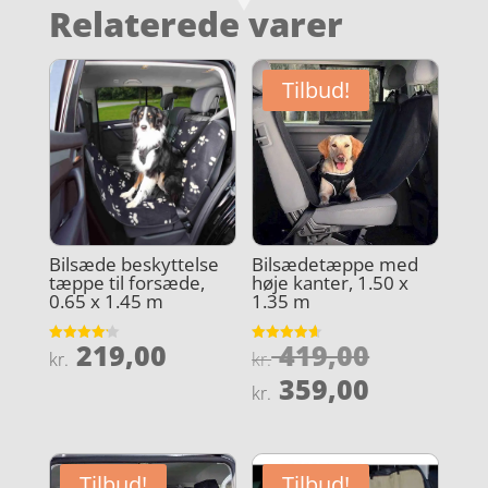
Relaterede varer
Tilbud!
Bilsæde beskyttelse
Bilsædetæppe med
tæppe til forsæde,
høje kanter, 1.50 x
0.65 x 1.45 m
1.35 m
Den
219,00
419,00
Vurderet
Vurderet
kr.
kr.
4.2
4.6
oprindel
Den
ud af 5
ud af 5
359,00
kr.
pris
aktuelle
var:
pris
kr. 419,0
er:
Tilbud!
Tilbud!