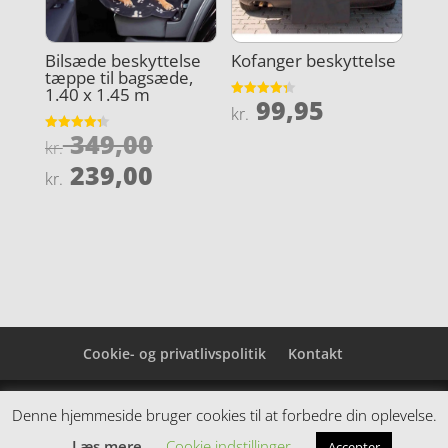
Bilsæde beskyttelse
Kofanger beskyttelse
tæppe til bagsæde,
1.40 x 1.45 m
99,95
Vurderet
kr.
4.3
ud af 5
Den
349,00
Vurderet
kr.
4.3
oprindelige
Den
ud af 5
239,00
kr.
pris
aktuelle
var:
pris
kr. 349,00.
er:
kr. 239,00.
Cookie- og privatlivspolitik
Kontakt
Denne hjemmeside samler et bredt udvalg af
Denne hjemmeside bruger cookies til at forbedre din oplevelse.
spændende varer. Siden er et affiiliatesite, og nogle
Læs mere
Cookie indstillinger
Accepter