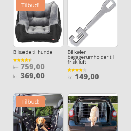
Tilbud!
Bilsæde til hunde
Bil køler
bagagerumholder til
frisk luft
Den
759,00
Vurderet
kr.
4.6
oprindelige
Den
ud af 5
369,00
149,00
Vurderet
kr.
kr.
pris
3.9
aktuelle
ud af 5
var:
pris
kr. 759,00.
er:
Tilbud!
kr. 369,00.