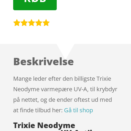
Bedømt
som
5
ud
af 5
baseret på
Beskrivelse
kundebedøm
melser
Mange leder efter den billigste Trixie
Neodyme varmepære UV-A, til krybdyr
på nettet, og de ender oftest ud med
at finde tilbud her:
Gå til shop
Trixie Neodyme