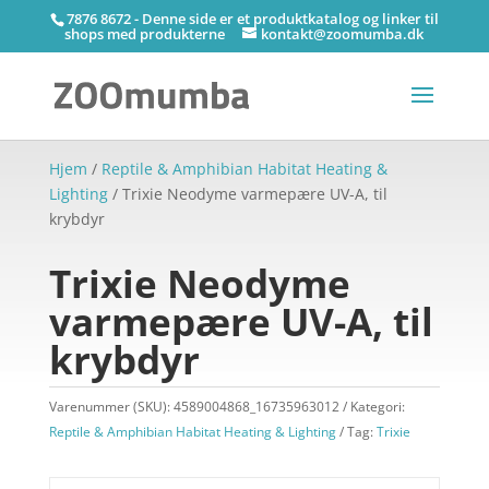
7876 8672 - Denne side er et produktkatalog og linker til
shops med produkterne
kontakt@zoomumba.dk
Hjem
/
Reptile & Amphibian Habitat Heating &
Lighting
/ Trixie Neodyme varmepære UV-A, til
krybdyr
Trixie Neodyme
varmepære UV-A, til
krybdyr
Varenummer (SKU):
4589004868_16735963012
Kategori:
Reptile & Amphibian Habitat Heating & Lighting
Tag:
Trixie