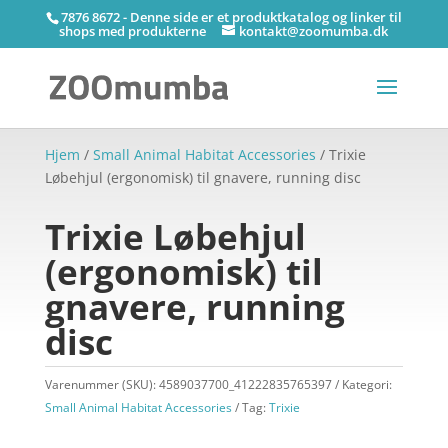
7876 8672 - Denne side er et produktkatalog og linker til
shops med produkterne
kontakt@zoomumba.dk
Hjem
/
Small Animal Habitat Accessories
/ Trixie
Løbehjul (ergonomisk) til gnavere, running disc
Trixie Løbehjul
(ergonomisk) til
gnavere, running
disc
Varenummer (SKU):
4589037700_41222835765397
Kategori:
Small Animal Habitat Accessories
Tag:
Trixie