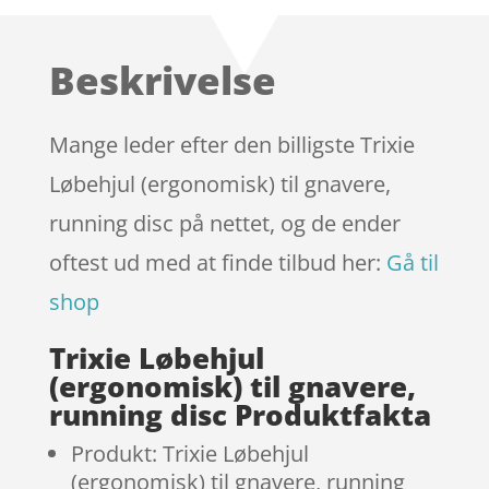
som
4.5
ud af 5
baseret
Beskrivelse
på
kundebedø
mmelser
Mange leder efter den billigste Trixie
Løbehjul (ergonomisk) til gnavere,
running disc på nettet, og de ender
oftest ud med at finde tilbud her:
Gå til
shop
Trixie Løbehjul
(ergonomisk) til gnavere,
running disc Produktfakta
Produkt: Trixie Løbehjul
(ergonomisk) til gnavere, running