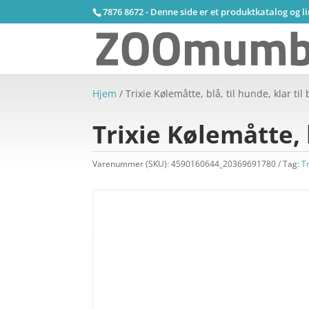
7876 8672 - Denne side er et produktkatalog og l
Hjem
/ Trixie Kølemåtte, blå, til hunde, klar til
Trixie Kølemåtte, b
Varenummer (SKU):
4590160644_20369691780
Tag:
Tr