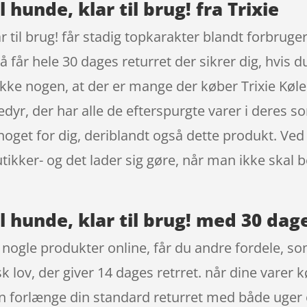
l hunde, klar til brug! fra Trixie
lar til brug! får stadig topkarakter blandt forbrug
å får hele 30 dages returret der sikrer dig, hvis 
kke nogen, at der er mange der køber Trixie Kølemåt
, der har alle de efterspurgte varer i deres so
noget for dig, deriblandt også dette produkt. Ved
utikker- og det lader sig gøre, når man ikke skal
il hunde, klar til brug! med 30 dag
t nogle produkter online, får du andre fordele, som
lov, der giver 14 dages retrret. når dine varer kø
n forlænge din standard returret med både uger