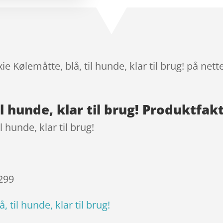
kundebedø
mmelser
xie Kølemåtte, blå, til hunde, klar til brug! på net
il hunde, klar til brug! Produktfak
l hunde, klar til brug!
 299
, til hunde, klar til brug!