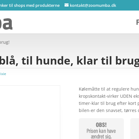
inker til shops med produkterne
kontakt@zoomumba.dk
 brug!
lå, til hunde, klar til brug
ixie
Kølemåtte til at regulere h
kropskontakt-virker UDEN ekstr
timer-klar til brug efter kor
bilen-er den snavset, tørres