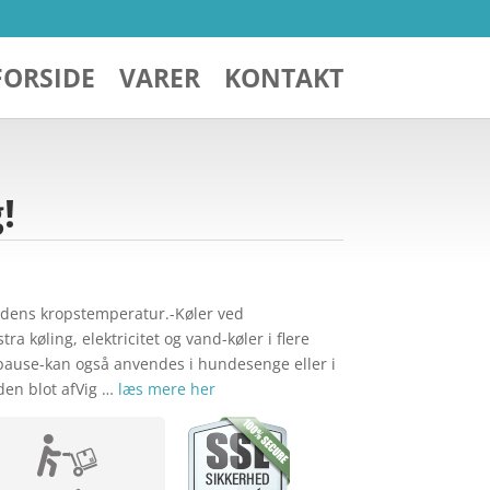
FORSIDE
VARER
KONTAKT
!
undens kropstemperatur.-Køler ved
a køling, elektricitet og vand-køler i flere
t pause-kan også anvendes i hundesenge eller i
 den blot afVig …
læs mere her