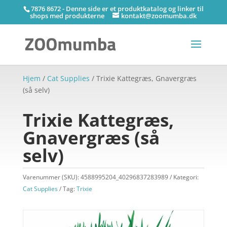
7876 8672 - Denne side er et produktkatalog og linker til
shops med produkterne
kontakt@zoomumba.dk
Hjem
/
Cat Supplies
/ Trixie Kattegræs, Gnavergræs
(så selv)
Trixie Kattegræs,
Gnavergræs (så
selv)
Varenummer (SKU):
4588995204_40296837283989
Kategori:
Cat Supplies
Tag:
Trixie