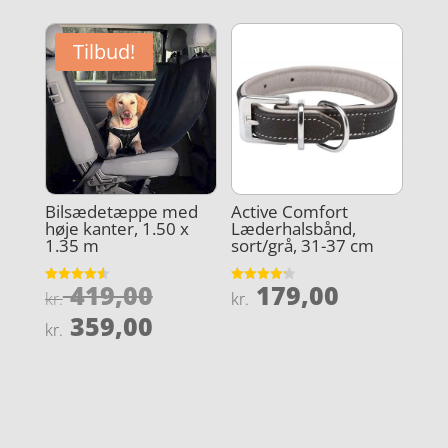
var:
pris
kr. 339,00.
er:
Tilbud!
kr. 229,00.
Bilsædetæppe med
Active Comfort
høje kanter, 1.50 x
Læderhalsbånd,
1.35 m
sort/grå, 31-37 cm
Den
419,00
179,00
Vurderet
Vurderet
kr.
kr.
4.6
4.2
oprindelige
Den
ud af 5
ud af 5
359,00
kr.
pris
aktuelle
var:
pris
kr. 419,00.
er:
kr. 359,00.