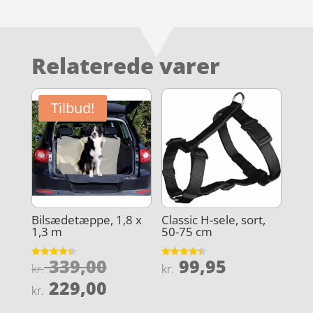
Relaterede varer
Tilbud!
Bilsædetæppe, 1,8 x
Classic H-sele, sort,
1,3 m
50-75 cm
Den
339,00
99,95
Vurderet
Vurderet
kr.
kr.
4.3
4.4
oprindelige
Den
ud af 5
ud af 5
229,00
kr.
pris
aktuelle