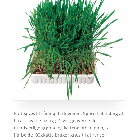
KattegræsTil såning derhjemme. Speciel blanding af
havre, hvede og byg. Giver gnaverne det
uundværlige grønne og kattene afhjælpning af
hårbolde100gKatte bruger græs til at rense