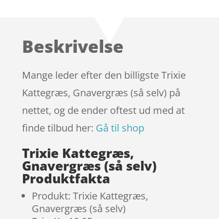
som
4.6
ud af 5
baseret
Beskrivelse
på
kundebedø
mmelser
Mange leder efter den billigste Trixie
Kattegræs, Gnavergræs (så selv) på
nettet, og de ender oftest ud med at
finde tilbud her:
Gå til shop
Trixie Kattegræs,
Gnavergræs (så selv)
Produktfakta
Produkt: Trixie Kattegræs,
Gnavergræs (så selv)