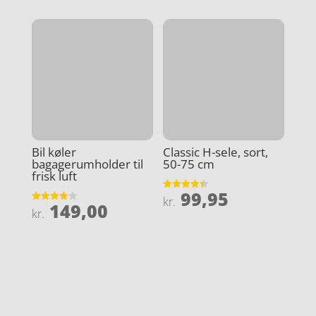
var:
pris
kr. 419,00.
er:
kr. 359,00.
Bil køler
Classic H-sele, sort,
bagagerumholder til
50-75 cm
frisk luft
99,95
Vurderet
kr.
149,00
4.4
Vurderet
kr.
ud af 5
3.9
ud af 5