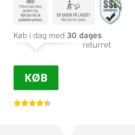
KØB
Bedømt
som
4.3
ud af 5