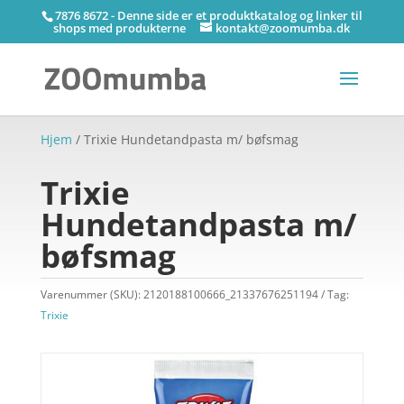
7876 8672 - Denne side er et produktkatalog og linker til
shops med produkterne
kontakt@zoomumba.dk
Hjem
/ Trixie Hundetandpasta m/ bøfsmag
Trixie
Hundetandpasta m/
bøfsmag
Varenummer (SKU):
2120188100666_21337676251194
Tag:
Trixie