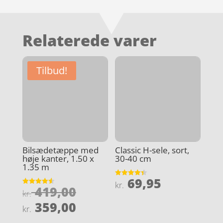
Relaterede varer
Tilbud!
Bilsædetæppe med
Classic H-sele, sort,
høje kanter, 1.50 x
30-40 cm
1.35 m
69,95
Vurderet
kr.
Den
419,00
4.4
Vurderet
kr.
ud af 5
4.6
oprindelige
Den
ud af 5
359,00
kr.
pris
aktuelle