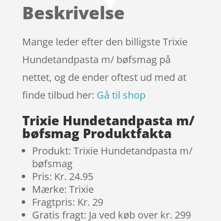
baseret
Beskrivelse
på
kundebedø
mmelser
Mange leder efter den billigste Trixie
Hundetandpasta m/ bøfsmag på
nettet, og de ender oftest ud med at
finde tilbud her:
Gå til shop
Trixie Hundetandpasta m/
bøfsmag Produktfakta
Produkt: Trixie Hundetandpasta m/
bøfsmag
Pris: Kr. 24.95
Mærke: Trixie
Fragtpris: Kr. 29
Gratis fragt: Ja ved køb over kr. 299