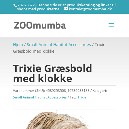
7876 8672 - Denne side er et produktkatalog og linker til
shops med produkterne
kontakt@zoomumba.dk
Hjem
/
Small Animal Habitat Accessories
/ Trixie
Græsbold med klokke
Trixie Græsbold
med klokke
Varenummer (SKU):
4589253508_16736933188
Kategori:
Small Animal Habitat Accessories
Tag:
Trixie