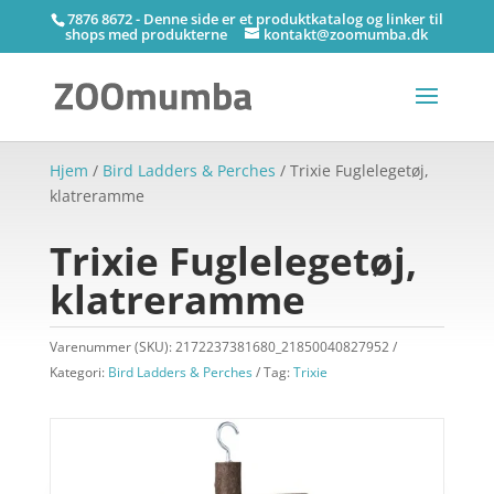
7876 8672 - Denne side er et produktkatalog og linker til
shops med produkterne
kontakt@zoomumba.dk
Hjem
/
Bird Ladders & Perches
/ Trixie Fuglelegetøj,
klatreramme
Trixie Fuglelegetøj,
klatreramme
Varenummer (SKU):
2172237381680_21850040827952
Kategori:
Bird Ladders & Perches
Tag:
Trixie