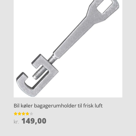
Bil køler bagagerumholder til frisk luft
149,00
Vurderet
kr.
3.9
ud af 5