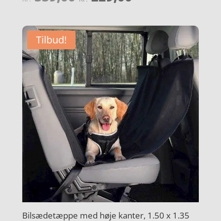
4.3
oprindelige
aktuelle
ud af 5
pris
pris
var:
er:
Tilbud!
kr. 339,00.
kr. 229,00.
Bilsædetæppe med høje kanter, 1.50 x 1.35