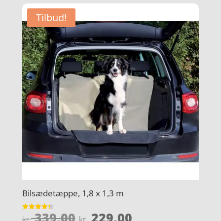
Tilbud!
Bilsædetæppe, 1,8 x 1,3 m
Den
Den
339,00
229,00
Vurderet
kr.
kr.