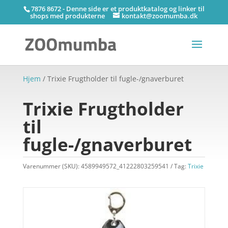
7876 8672 - Denne side er et produktkatalog og linker til
shops med produkterne
kontakt@zoomumba.dk
Hjem
/ Trixie Frugtholder til fugle-/gnaverburet
Trixie Frugtholder
til
fugle-/gnaverburet
Varenummer (SKU):
4589949572_41222803259541
Tag:
Trixie