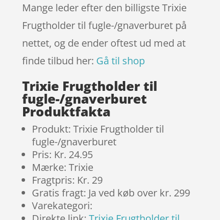
ømmels
Mange leder efter den billigste Trixie
er
Frugtholder til fugle-/gnaverburet på
nettet, og de ender oftest ud med at
finde tilbud her:
Gå til shop
Trixie Frugtholder til
fugle-/gnaverburet
Produktfakta
Produkt: Trixie Frugtholder til
fugle-/gnaverburet
Pris: Kr. 24.95
Mærke: Trixie
Fragtpris: Kr. 29
Gratis fragt: Ja ved køb over kr. 299
Varekategori:
Direkte link:
Trixie Frugtholder til