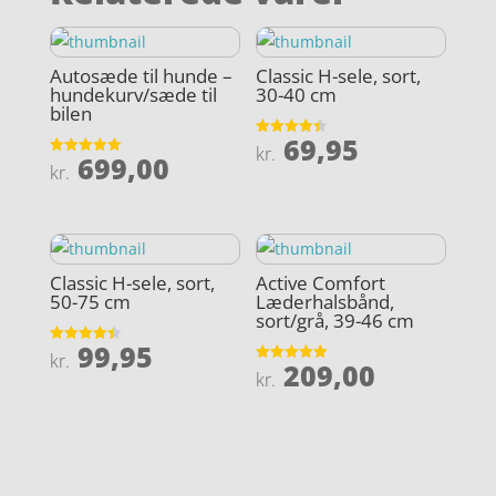
Autosæde til hunde –
Classic H-sele, sort,
hundekurv/sæde til
30-40 cm
bilen
69,95
Vurderet
kr.
699,00
4.4
Vurderet
kr.
ud af 5
5
ud af 5
Classic H-sele, sort,
Active Comfort
50-75 cm
Læderhalsbånd,
sort/grå, 39-46 cm
99,95
Vurderet
kr.
209,00
4.4
Vurderet
kr.
ud af 5
5
ud af 5