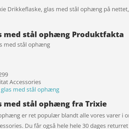
ømmels
ixie Drikkeflaske, glas med stål ophæng på nettet
er
las med stål ophæng Produktfakta
las med stål ophæng
 299
itat Accessories
e, glas med stål ophæng
as med stål ophæng fra Trixie
l ophæng er ret populær blandt alle vores varer i
essories. Du får også hele hele 30 dages returret