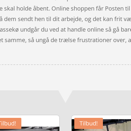
 skal holde åbent. Online shoppen får Posten til a
få dem sendt hen til dit arbejde, og det kan frit v
assekø undgår du ved at handle online så gå bare
t samme, så ungå de trælse frustrationer over, at 
Tilbud!
Tilbud!