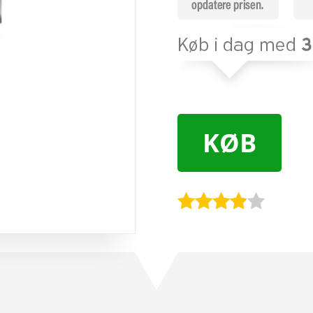
KØB
Bedømt
som
3.8
ud af 5
baseret
på
kundebed