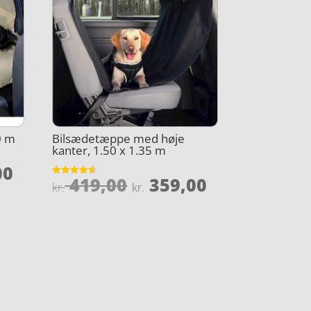
0 m
Bilsædetæppe med høje
kanter, 1.50 x 1.35 m
Den
00
Den
Den
419,00
359,00
Vurderet
elige
aktuelle
kr.
kr.
4.6
oprindelige
aktuelle
ud af 5
pris
pris
pris
er:
var:
er:
,00.
kr. 199,00.
kr. 419,00.
kr. 359,00.