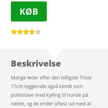
KØB
Bedømt
som
3.8
ud af 5
baseret
Beskrivelse
på
kundebed
ømmels
Mange leder efter den billigste Trixie
er
17cm tyggerulle også kendt som
politistave med kylling til hunde på
nettet, og de ender oftest ud med at