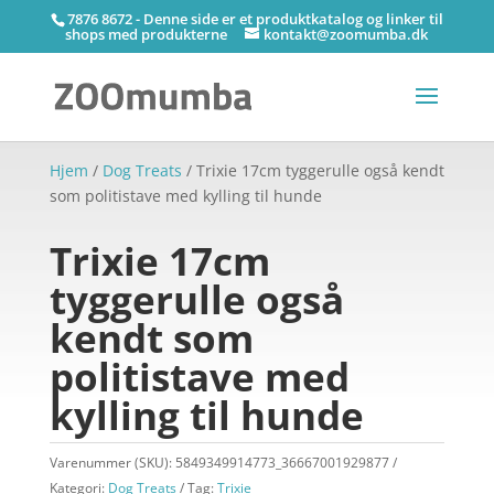
7876 8672 - Denne side er et produktkatalog og linker til
shops med produkterne
kontakt@zoomumba.dk
Hjem
/
Dog Treats
/ Trixie 17cm tyggerulle også kendt
som politistave med kylling til hunde
Trixie 17cm
tyggerulle også
kendt som
politistave med
kylling til hunde
Varenummer (SKU):
5849349914773_36667001929877
Kategori:
Dog Treats
Tag:
Trixie